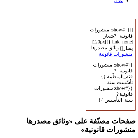
عدل
[[{{#show: منشورات
قانونية | ?شعار
|link=none }}|120px|
وثائق مصدرها
يسار]]
منشورات قانونية
{{#show: منشورات
قانونية | ?
فئة_المنظّمة }}
تأسّست سنة
{{#show:منشورات
قانونية|?
سنة_التأسيس }}
صفحات مصنّفة على «وثائق مصدرها
منشورات قانونية»