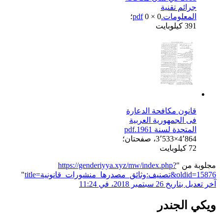
جرائم تقنية
المعلومات.pdf
0 × 0؛
391 كيلوبايت
قانون مكافحة الدعارة
فى الجمهورية العربية
المتحدة لسنة 1961.pdf
3٬533×4٬864، صفحتان؛
72 كيلوبايت
مجلوبة من "
https://genderiyya.xyz/mw/index.php?
title=تصنيف:وثائق_مصدرها_منشورات_قانونية&oldid=15876
"
آخر تعديل بتاريخ 26 سبتمبر 2018، في 11:24
ويكي الجندر