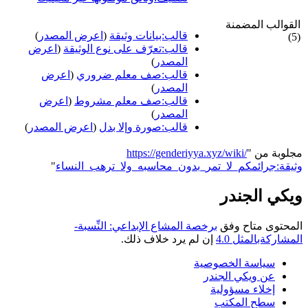
القوالب المضمنة
قالب:بيانات وثيقة
(
اعرض المصدر
)
(5)
قالب:تعرّف على نوع الوثيقة
(
اعرض
المصدر
)
قالب:صف معلم ضروري
(
اعرض
المصدر
)
قالب:صف معلم مشروط
(
اعرض
المصدر
)
قالب:صورة وإلا بدل
(
اعرض المصدر
)
مجلوبة من "
https://genderiyya.xyz/wiki/
وثيقة:جرائمكم_لا_تمر_بدون_محاسبه_ولا_ترهب_النساء
"
ويكي الجندر
المحتوى متاح وفق
برخصة المشاع الإبداعي: النِّسبة-
المشاركةبالمثل 4.0
إن لم يرد خلاف ذلك.
سياسة الخصوصية
عن ويكي الجندر
إخلاء مسؤولية
سطح المكتب