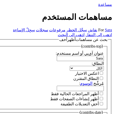
مساعدة
مساهمات المستخدم
Sara
For
نقاش
سِجِّل الحظر
مرفوعات
سجلات
سِجِلّ الإساءة
اذهب إلى التنقل
اذهب إلى البحث
بحث عن مساهمات
أظهر
أخف
⧼contribs-top⧽
عنوان آي‌پي أو اسم مستخدم:
النطاق:
اعكس الاختيار
النطاق المقترن
مُرشِّح
الوسوم
:
أظهر المراجعات الحالية فقط
أظهر إنشاءات الصفحات فقط
أخفِ التعديلات الطفيفة
⧼contribs-date⧽