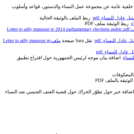
خلفية عامة عن مجموعة عمل النساء والدستور، قواعد وأسلوب
ل عادل للنساء .pdf
‏
ربط الملف بالوثيقة
الحالية
ء
‏
ربط الوثيقة بملف PDF
Letter to adly mansour re 201
 عادل للنساء .pdf
‏
نقل Sara صفحة
ملف:Letter to adly mansour re
عادل للنساء .pdf
‏
لنساء
‏
اضافة بيان موجه لرئيس الجمهورية حول اقتراح تطبيق
بالمعكوفات
لوثيقة بالملف PDF
اضافة خبر حول تطوّر الحراك حول قضية العنف الجنسي ضد النساء