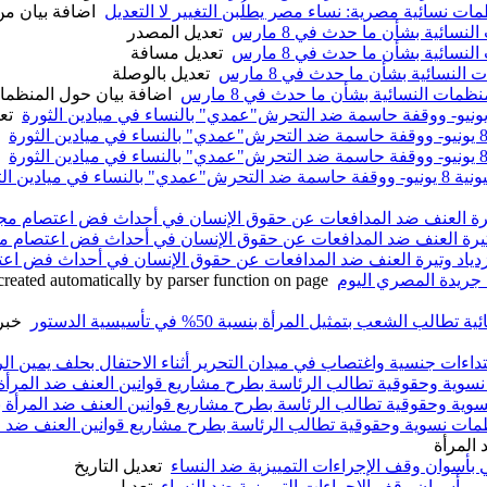
ات نسائية مصرية: نساء مصر يطلُبن التغيير لا التعديل
‏
اضافة بيان من
نسائية بشأن ما حدث في 8 مارس
‏
تعديل المصدر
نسائية بشأن ما حدث في 8 مارس
‏
تعديل مسافة
النسائية بشأن ما حدث في 8 مارس
‏
تعديل بالوصلة
ظمات النسائية بشأن ما حدث في 8 مارس
‏
اضافة بيان حول المنظمات ا
‏
تع
‏
‏
ء في ميادين الثورة
وتيرة العنف ضد المدافعات عن حقوق الإنسان في أحداث فض اعتصام مج
 وتيرة العنف ضد المدافعات عن حقوق الإنسان في أحداث فض اعتصام م
ازدياد وتيرة العنف ضد المدافعات عن حقوق الإنسان في أحداث فض اع
جريدة المصري اليوم
‏
created automatically by parser function on page
ب الشعب بتمثيل المرأة بنسبة 50% في تأسيسية الدستور
‏
تداءات جنسية واغتصاب في ميدان التحرير أثناء الاحتفال بحلف يمين ال
نسوية وحقوقية تطالب الرئاسة بطرح مشاريع قوانين العنف ضد المرأة
وية وحقوقية تطالب الرئاسة بطرح مشاريع قوانين العنف ضد المرأة 
مات نسوية وحقوقية تطالب الرئاسة بطرح مشاريع قوانين العنف ضد ا
المرأة
بي بأسوان وقف الإجراءات التمييزية ضد النساء
‏
تعديل التاريخ
وبي بأسوان وقف الإجراءات التمييزية ضد النساء
‏
تعديل