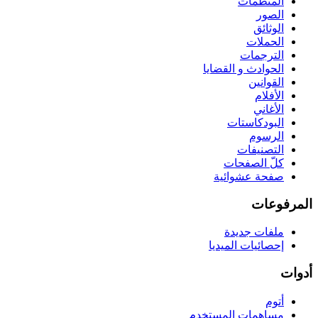
المنظّمات
الصور
الوثائق
الحملات
الترجمات
الحوادث و القضايا
القوانين
الأفلام
الأغاني
البودكاستات
الرسوم
التصنيفات
كلّ الصفحات
صفحة عشوائية
المرفوعات
ملفات جديدة
إحصائيات الميديا
أدوات
أتوم
مساهمات المستخدم