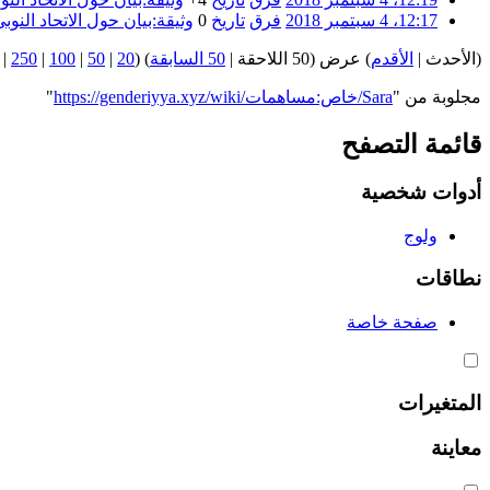
12:17، 4 سبتمبر 2018
فرق
تاريخ
0
‏
وثيقة:بيان حول الاتحاد النو
(الأحدث |
الأقدم
) عرض (50 اللاحقة |
50 السابقة
) (
20
|
50
|
100
|
250
|
مجلوبة من "
https://genderiyya.xyz/wiki/خاص:مساهمات/Sara
"
قائمة التصفح
أدوات شخصية
ولوج
نطاقات
صفحة خاصة
المتغيرات
معاينة