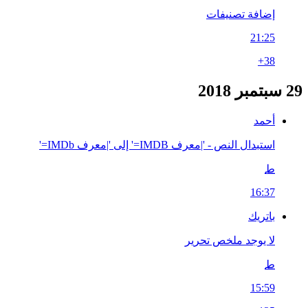
إضافة تصنيفات
21:25
+38
29 سبتمبر 2018
أحمد
استبدال النص - '|معرف IMDB=' إلى '|معرف IMDb='
ط
16:37
باتريك
لا يوجد ملخص تحرير
ط
15:59