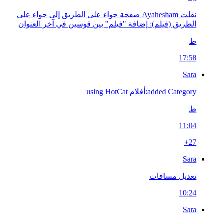
نقلت Ayahesham صفحة حواء على الطريق إلى حواء على
الطريق (فيلم): إضافة "فيلم" بين قوسين في آخر العنوان
ط
17:58
Sara
added Category:أفلام using HotCat
ط
11:04
+27
Sara
تعديل مسافات
10:24
Sara