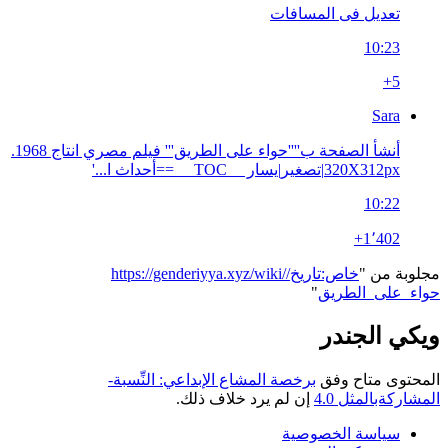
تعديل فى المسافات
10:23
+5
Sara
أنشأ الصفحة ب''''حواء على الطريق''' فيلم مصري انتاج 1968.
320X312px|تصغير|يسار __TOC__ ==أحداث ا...'
10:22
+1٬402
مجلوبة من "
https://genderiyya.xyz/wiki/خاص:تاريخ/
حواء_على_الطريق
"
ويكي الجندر
المحتوى متاح وفق
برخصة المشاع الإبداعي: النِّسبة-
المشاركةبالمثل 4.0
إن لم يرد خلاف ذلك.
سياسة الخصوصية