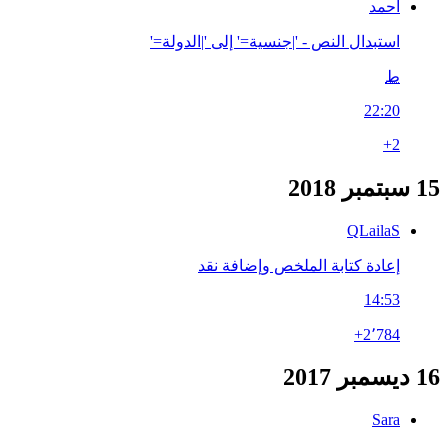
أحمد
استبدال النص - '|جنسية=' إلى '|الدولة='
ط
22:20
+2
15 سبتمبر 2018
QLailaS
إعادة كتابة الملخص وإضافة نقد
14:53
+2٬784
16 ديسمبر 2017
Sara