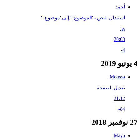
أحمد
استبدال النص - 'الموضوع=' إلى 'موضوع='
ط
20:03
-4
4 يونيو 2019
Moussa
تعديل الصفحة
21:12
-84
27 نوفمبر 2018
Maya