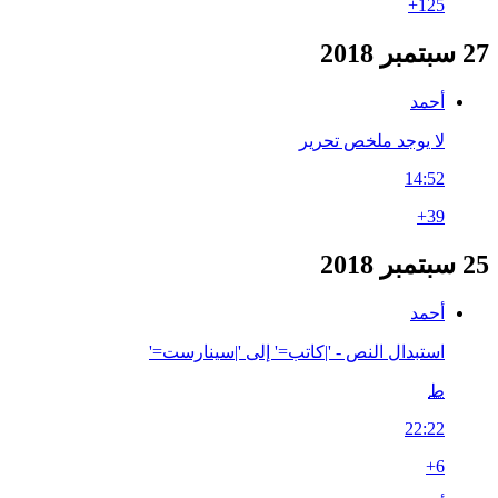
+125
27 سبتمبر 2018
أحمد
لا يوجد ملخص تحرير
14:52
+39
25 سبتمبر 2018
أحمد
استبدال النص - '|كاتب=' إلى '|سينارست='
ط
22:22
+6