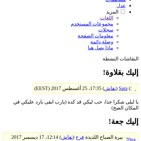
عدل
المزيد
اللغات
مجموعات المستخدم
سجلات
معلومات الصفحة
وصلة دائمة
ماذا يصل هنا
النقاشات النشطة
إليك بقلاوة!
:)
Sara
(
نقاش
) 17:35، 25 أغسطس 2017 (EEST)
يا ليلى شكرا جدا، حب ليكي قد كده (يارب ابقى بارد عليكي في
المكان الصح)
إليك جعة!
بيرة الصباح اللذيذة
فرح
(
نقاش
) 12:14، 17 ديسمبر 2017
70px