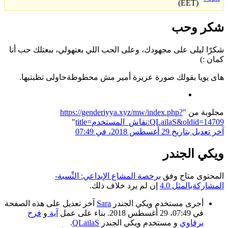
(EET)
شكر وحب
شكرّا ليلى على مجهودك، وعلى الحب اللي بعتهولي، ببعتلك حب أنا
كمان :)
هاى يويا بقولك صورة عزيزة أمير مش محطوطةحاولى تظبتيها.
مجلوبة من "
https://genderiyya.xyz/mw/index.php?
title=نقاش_المستخدم:QLailaS&oldid=14709
"
آخر تعديل بتاريخ 29 أغسطس 2018، في 07:49
ويكي الجندر
المحتوى متاح وفق
برخصة المشاع الإبداعي: النِّسبة-
المشاركةبالمثل 4.0
إن لم يرد خلاف ذلك.
أجرى مستخدم ويكي الجندر
Sara
آخر تعديل على هذه الصفحة
في 07:49، 29 أغسطس 2018. بناء على عمل
آية
و
فرح
برقاوي
و مستخدم ويكي الجندر
QLailaS
.