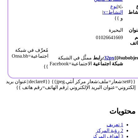
،|x|
نوع
نشاط
النشاط::x
|
و }}
نوان
البحيرة
م
01026641669
اتف
مُعرِّف في شبكة
اجتماعية=Onsa.bh
32px
{{#subobject:رابط
ممثَّل في الشبكة
شبكة اجتماعية
الاجتماعية=Facebook
}}
{{#set:شعار=ملف:شعار مركز أنثي.jpeg}} {{#declare:|عنوان بريد
إلكتروني=عنوان البريد الإلكتروني |رقم الهاتف=رقم هاتف }}
محتويات
1
تعريف
2
رؤية المركز
3
أهداف المركز