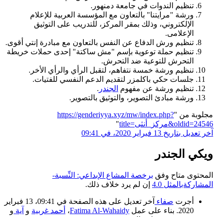
تنظيم الندوات في جامعة دمنهور.
ورشة "مرايتنا" بالتعاون مع المؤسسة العربية للإعلام
الإلكتروني، وذلك بمقر المركز، للتدريب على التوثيق
الإعلامى.
تنظيم ورش الدفاع عن النفس بالتعاون مع مبادرة إنتي أقوى.
تنظيم حملة توعوية بإسم "مش ساكتة" إحدى حملات خريطة
التحرش للتوعية ضد التحرش.
تنظيم ورشة خمسة نتفاهم، لتقبل الرأي والرأي الأخر.
جلسات حكي باكلمزر لتقديم الدعم النفسي للفتيات.
تنظيم ورشة عن مفهوم
الجندر
.
ورشة مبادئ التصوير، والتوثيق بالتصوير.
مجلوبة من "
https://genderiyya.xyz/mw/index.php?
title=مركز_أنثى&oldid=24546
"
آخر تعديل بتاريخ 13 فبراير 2020، في 09:41
ويكي الجندر
المحتوى متاح وفق
برخصة المشاع الإبداعي: النِّسبة-
المشاركةبالمثل 4.0
إن لم يرد خلاف ذلك.
أجرت
صفاء
آخر تعديل على هذه الصفحة في 09:41، 13 فبراير
2020. بناء على عمل
Fatima Al-Wahaidy
،
أحمد غربية
و
آية
و