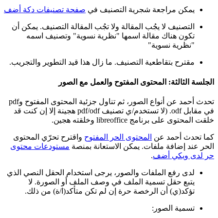
يمكن مراجعة شجرية التصنيف في
صفحة تصنيفات دكة أضف
التصنيف لا يجُب المقالة ولا تجُب المقالة التصنيف. يمكن أن
تكون هناك مقالة اسمها "نظرية نسوية" وتصنيف اسمه
"نظرية نسوية"
مقترح بتقاطعية التصنيف. ما زال هذا قيد التطوير والتجريب.
الجلسة الثالثة: المحتوى المفتوح والعمل مع الصور
تحدث أحمد عن أنواع الصور، ثم تناول جزئية المحتوى المفتوح وpdf
في مقابل odf. (لا تستخدم/ي تصنيف pdf/odf هجينة إلا إن كنت قد
خلقت المحتوى على برنامج libreoffice وخلقته هجين.
كما تحدث أحمد عن
المحتوى الحر المفتوح
واقترح تحرّي المحتوى
الحر عند إضافة ملفات. يمكن الاستعانة بمنصة
مستودعات محتوى
حر لدى ويكي أضف
.
لدى رفع الملفات والصور، يرجى استخدام الحقل النصي الذي
يتبع حقل تسمية الملف في وصف الملف أو الصورة. لا
تؤكد(ي) أن الرخصة حرة إن لم تكن متأكد(ا/ة) من ذلك.
تسمية الصور: