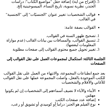
(إقتراح من آية): إضافة حقل "مواضيع الكتاب": دراسات
الجندر، نظرية نسوية، تاريح النساء، الميسوجينية إلخ.
قوالب الشخصيات: تغيير عنوان "الجنسيّات" إلى "الجنسية"
في القالب.
القوالب بصفة عامة:
تصحيح ظهور السنة في القوالب.
تنسيق القوالب، والمسافات بين بيانات القالب (عدم موازاة
المعلومات لبعضها).
تغيير تحويل جميع محتوى القوالب إلى صفحات مطلوبة
الجلسة الثالثة: استكمال لمجموعات العمل على نقل القوالب إلى
الصفحات
بعد جمع انطباعات المجموعة، والانتهاء من العمل على نقل القوالب
للكتب الموجودة بالفعل، واصلت المجموعة عملها على نقل القوالب
للأغاني والأفلام والشخصيات
الأبناء والآباء لا نضيف أسماءهم إلى الشخصيات إن لم يكونوا
مهمّين
إضافة عدد صفحات الكتب
نوع الفيلم هو الجنر: دراما أو كوميدي أو تشويق أو رعب،