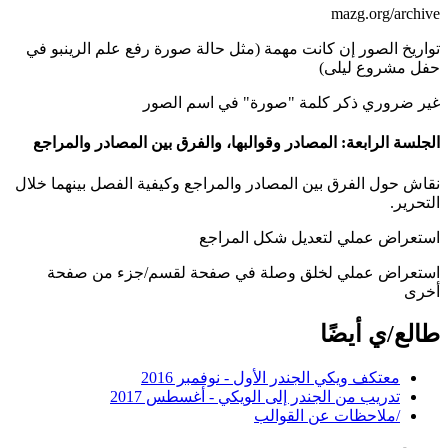
mazg.org/archive
تواريخ الصور إن كانت مهمة (مثل حالة صورة رفع علم الرينبو في
حفل مشروع ليلى)
غير ضروري ذكر كلمة "صورة" في اسم الصور
الجلسة الرابعة: المصادر وقوالبها، والفرق بين المصادر والمراجع
نقاش حول الفرق بين المصادر والمراجع وكيفية الفصل بينهما خلال
التحرير.
استعراض عملي لتعديل شكل المراجع
استعراض عملي لخلق وصلة في صفحة لقسم/جزء من صفحة
أخرى
طالع/ي أيضًا
معتكف ويكي الجندر الأول - نوفمبر 2016
تدريب من الجندر إلى الويكي - أغسطس 2017
/ملاحظات عن القوالب