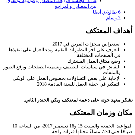
5.2.4
الجلسة الرابعة: المصادر وقوالبها، والفرق
بين المصادر والمراجع
6
طالع/ي أيضًا
7
وسام
أهداف المعتكف
استعراض منجزات الفريق في 2017
التعرف على آخر التطورات التقنية وبدء العمل على تنفيذها
في الصفحات المختلفة
وضع ميثاق العمل المشترك
النقاش في سياسات التصنيف وتسمية الصفحات ورفع الصور
والملفات
الإجابة على بعض التساؤلات بخصوص العمل على الويكي
التفكير في خطة العمل للسنة القادمة 2018
نشكر معهد جوته على دعمه لمعتكف ويكي الجندر الثاني.
مكان وزمان المعتكف
المواعيد: الجمعة والسبت 15 و16 ديسمبر 2017، من الساعة 10
صباحًا حتى 7:30 مساءً تتخللها فترات راحة