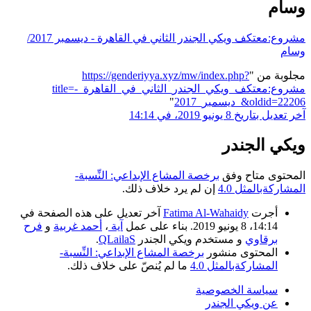
وسام
مشروع:معتكف ويكي الجندر الثاني في القاهرة - ديسمبر 2017/
وسام
مجلوبة من "
https://genderiyya.xyz/mw/index.php?
title=مشروع:معتكف_ويكي_الجندر_الثاني_في_القاهرة_-
_ديسمبر_2017&oldid=22206
"
آخر تعديل بتاريخ 8 يونيو 2019، في 14:14
ويكي الجندر
المحتوى متاح وفق
برخصة المشاع الإبداعي: النِّسبة-
المشاركةبالمثل 4.0
إن لم يرد خلاف ذلك.
أجرت
Fatima Al-Wahaidy
آخر تعديل على هذه الصفحة في
14:14، 8 يونيو 2019. بناء على عمل
آية
،
أحمد غربية
و
فرح
برقاوي
و مستخدم ويكي الجندر
QLailaS
.
المحتوى منشور
برخصة المشاع الإبداعي: النِّسبة-
المشاركةبالمثل 4.0
ما لم يُنصّ على خلاف ذلك.
سياسة الخصوصية
عن ويكي الجندر