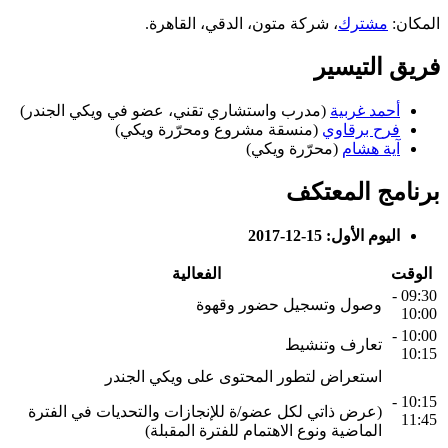
المكان:
مشترك
، شركة متون، الدقي، القاهرة.
فريق التيسير
أحمد غربية
(مدرب واستشاري تقني، عضو في ويكي الجندر)
فرح برقاوي
(منسقة مشروع ومحرّرة ويكي)
آية هشام
(محرّرة ويكي)
برنامج المعتكف
اليوم الأول: 15-12-2017
الوقت
الفعالية
09:30 -
وصول وتسجيل حضور وقهوة
10:00
10:00 -
تعارف وتنشيط
10:15
استعراض لتطور المحتوى على ويكي الجندر
10:15 -
(عرض ذاتي لكل عضو/ة للإنجازات والتحديات في الفترة
11:45
الماضية ونوع الاهتمام للفترة المقبلة)