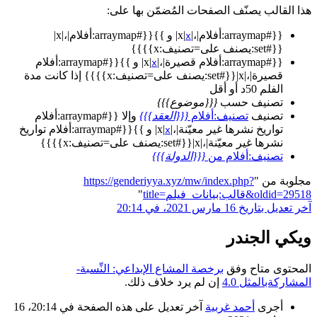
هذا القالب يصنّف الصفحات المُضمّن بها على:
{{#arraymap:أفلام|،|x|
| و }}{{#arraymap:أفلام|،|x|
x
{{#set:يصنف على=تصنيف:x}}}}
{{#arraymap:أفلام قصيرة|،|x|
| و }}{{#arraymap:أفلام
x
قصيرة|،|x|{{#set:يصنف على=تصنيف:x}}}} إذا كانت مدة
الفلم 50د أو أقل
تصنيف حسب
{{{موضوع}}}
تصنيف
تصنيف:أفلام
{{{العقد}}}
وإلا {{#arraymap:أفلام
تواريخ نشرها غير معيّنة|،|x|
| و }}{{#arraymap:أفلام تواريخ
x
نشرها غير معيّنة|،|x|{{#set:يصنف على=تصنيف:x}}}}
تصنيف:أفلام من
{{{الدولة}}}
مجلوبة من "
https://genderiyya.xyz/mw/index.php?
title=قالب:بيانات_فيلم&oldid=29518
"
آخر تعديل بتاريخ 16 مارس 2021، في 20:14
ويكي الجندر
المحتوى متاح وفق
برخصة المشاع الإبداعي: النِّسبة-
المشاركةبالمثل 4.0
إن لم يرد خلاف ذلك.
أجرى
أحمد غربية
آخر تعديل على هذه الصفحة في 20:14، 16