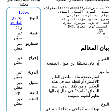
معيّنة)
{{بيانات_فيلم{{#arraymap:العنوان،
ملصق، النوع، السنة، المدة،
150px
مؤلف، سينارست، حوارجي،
النوع
،|x|
نوع
مخرج، منتج، مؤد، الدولة،
الفلم::x
|
لغة، جائزة، موضوع، معرف
السينماكوم، معرف IMDb
و }}
|،|@@|
قصة
غير
=|}}
|
}}
معيّن
سيناريو
غير
بيان المعالم
معيّن
إخراج
غير
العنوان
معيّن
إذا كان مختلفًا عن عنوان الصفحة
.
ملصق
الدولة
غير
اسم صفحة ملف ملصق الفلم
معيّن
(الأفيش) أو لقطة منه في هذه
تمثيل
غير
الويكي أو من كُمُنز، بدون اسم
معيّن
النطاق "ملف:". في حال إغفالها
+sep}}
اللغة
تظهر أيقونة عمومية.
.
المدة
غير
معيّن
النوع
نوع الفلم كما في مدخلة الفلم في