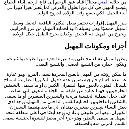
من خلاله
المني
مجتازًا قناة عنق الرحم إلى قاع الرحم. أثناء الجماع
يتوسع المهبل في كل من الطول والعرض كما يتغير تغيراً كبيراً في
أثناء الحمل، لكي يتسع وقت الولادة لخروج الوليد.
يفرز المهبل إفرازات نختمر بفعل البكتريا النافعة، لتجعل وسط
المهبل حمضيًا وهي وسيلة ذاتية لحماية المهبل من غزو الجراثيم.
ويخرج من المهبل دم الحيض، وكذلك يخرج الطفل خلال الولادة.
أجزاء ومكونات المهبل
يبطن المهبل غشاء مخاطي يمتد عبره العديد من الطيات والثنيات،
ويتكون جداره من النسيج العضلي والنسيج الليفي.
ما يمكن رؤيته من المهبل بالعين المجردة يسمى الفرج، وهو عبارة
عن عدة أقسام خارجية تضمن عدم دخول البكتيريا الضارة والسماح
للسائل المنوي بالعبور منها الشفران الكبيران أو ما يسمى بالشفتين
الخارجيتين، فهما عبارة عن طبقة من الجلد والدهون التي تساعد
على جعل العملية الجنسية مريحة والشفرين الصغيرين أو ما يسمى
بالشفتين الداخليتين، لحماية القسم الداخلي من المهبل. يوجد لدى
بعض النساء شفرين صغيرين يمتدان إلى ما بعد منطقة الشفران
الكبيران، وهو أمر طبيعي وعادي. يوجد أيضًا في أعلى منطقة فتحة
المهبل ما يسمى بالبظر، وهو جزء آخر محفز للنشوة الجنسية يسمى
القسم المرئي منه بالحشفة.