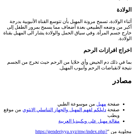
الولادة
أثناء الولادة، تسمح مرونة المهبل بأن تتوسع القناة الأنبوبية بدرجة
أكبر من وضعه الطبيعي بعدة أضعاف مما يسمح بمرور الطفل إلى
خارج جسم المرأة. وفي سياق الحمل والولادة يشار الى المهبل بقناة
الولادة.
اخراج افرازات الرحم
بما في ذلك دم الحيض وأي خلايا من الرحم حيث تخرج من الجسم
نتيجة لانقباضات الرحم وأنبوب المهبل.
مصادر
صفحة
مهبل
من موسوعة الطبي
صفحة
دليلكم لفهم المهبل والجهاز التناسلي الانثوي
من موقع
وبطب
مقالة مهبل على ويكيبديا العربية
مجلوبة من "
https://genderiyya.xyz/mw/index.php?