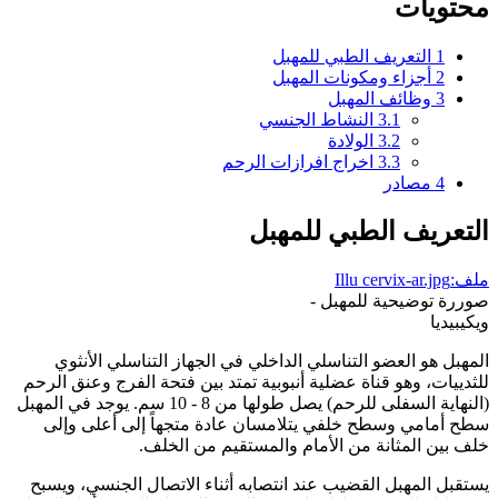
محتويات
1
التعريف الطبي للمهبل
2
أجزاء ومكونات المهبل
3
وظائف المهبل
3.1
النشاط الجنسي
3.2
الولادة
3.3
اخراج افرازات الرحم
4
مصادر
التعريف الطبي للمهبل
ملف:Illu cervix-ar.jpg
صوررة توضيحية للمهبل -
ويكيبيديا
المهبل هو العضو التناسلي الداخلي في الجهاز التناسلي الأنثوي
للثدييات، وهو قناة عضلية أنبوبية تمتد بين فتحة الفرج وعنق الرحم
(النهاية السفلى للرحم) يصل طولها من 8 - 10 سم. يوجد في المهبل
سطح أمامي وسطح خلفي يتلامسان عادة متجهاً إلى أعلى وإلى
خلف بين المثانة من الأمام والمستقيم من الخلف.
يستقبل المهبل القضيب عند انتصابه أثناء الاتصال الجنسي، ويسبح