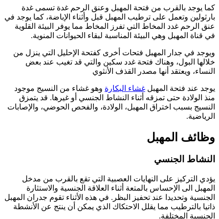
كما يوجد بالقرب من فتحة المهبل وعنق الرحم غدة تسمى غدة
بارثولين وتعمل على ترطيب المهبل قبل وأثناء الإباضة، كما يوجد في
عنق الرحم غدد المخاط التي تفرز المخاط مما يوفر البيئة القلوية
في قناة المهبل وهي البيئة المناسبة لبقاء الحيوانات المنوية.
ويوجد في جدار المهبل فتحات أخرى كفتحة الإحليل التي ينزل من
خلالها البول، وهناك فتحة غدد سكين والتي قد تغيب عند بعض
النساء، ويعتقد أنها مصدر القذف الأنثوي
يوجد عند فتحة المهبل
غشاء البكارة
وهو غشاء من النسيج موجود
منذ الولادة حتى تمزقه أثناء النشاط الجنسي أو غيرها. قد يتمزق
النسيج بسبب اختراق المهبل، الولادة، والفحص الحوضي، والإصابات
الرياضية.
وظائف المهبل
النشاط الجنسي
يؤدي التركيز على النهايات العصبية التي تقع بالقرب من مدخل
المهبل الى الإحساس بالمتعة أثناء العلاقة الجنسية والاستثارة
الجنسية وتحديدا عند تحفيز البظر. في هذه الأثناء تقوم جدران المهبل
ذاتيا بالترطيب مما يقلل الاحتكاك الذي يمكن أن ينتج عن الأنشطة
الجنسية المختلفة.