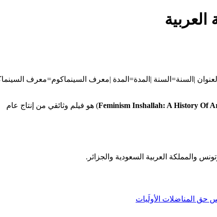
 العربية
|،|x||}} {{#arraymap:|،|x||}} {{#declare: العنوان=العنوان |السنة=السنة |المدة=المدة |معرف السينماكوم=معرف السين
Feminism Inshallah: A History Of 
) هو فيلم وثائقي من إنتاج عام
ونس والمملكة العربية السعودية والجزائر.
س حق المناضلات الأولَيات