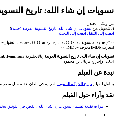
نسويات إن شاء الله: تاريخ النسوية
من ويكي الجندر
(بالتحويل من
نسويات إن شاء الله: تاريخ النسوية العربية (فيلم)
)
اذهب إلى التنقل
اذهب إلى البحث
{{#arraymap:نسوية
|معرف IMDbمعرف =IMDb }}
نسويات إن شاء الله: تاريخ النسوية العربية
(بالإنجليزية:
Arab Feminism
2014، وإخراج فريال بن محمود.
نبذة عن الفيلم
يتناول الفيلم
تاريخ الحركة النسوية
العربية في بلدان عدة، مثل مصر وت
نقد وآراء حول الفيلم
قراءة نقدية لفيلم «نسويات إن شاء الله»: نقص في التوثيق يبخ