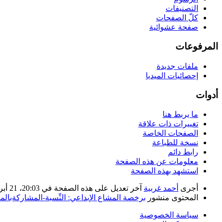
التصنيفات
كلّ الصفحات
صفحة عشوائية
المرفوعات
ملفات جديدة
إحصائيات الميديا
أدوات
ما يربط هنا
تغييرات ذات علاقة
الصفحات الخاصة
نسخة للطباعة
رابط دائم
معلومات عن هذه الصفحة
استشهد بهذه الصفحة
أجرى
أحمد غربية
آخر تعديل على هذه الصفحة في 20:03، 21 أبريل 2020. بناء على عمل
المحتوى منشور
برخصة المشاع الإبداعي: النِّسبة-المشاركةبالمثل 
سياسة الخصوصية