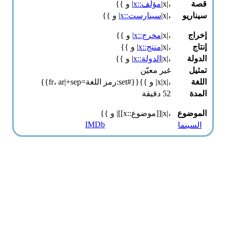
قصة
،|x|
مؤلف::x
| و }}
سيناريو
،|x|
سينارست::x
| و }}
إخراج
،|x|
مخرج::x
| و }}
إنتاج
،|x|
منتج::x
| و }}
الدولة
،|x|
الدولة::x
| و }}
تمثيل
غير معيّن
اللغة
،|x|x| و }}{{#set:رمز اللغة=fr، ar|+sep}}
المدة
52 دقيقة
الموضوع
،|x|[[موضوع::x]]| و }}
IMDb
السينما