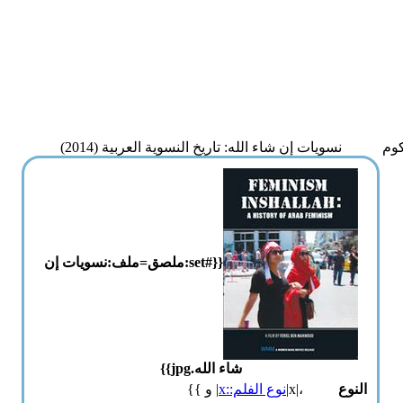
ماكوم
نسويات إن شاء الله: تاريخ النسوية العربية (2014)
{{#set:ملصق=ملف:نسويات إن
شاء الله.jpg}}
النوع
،|x|
نوع الفلم::x
| و }}