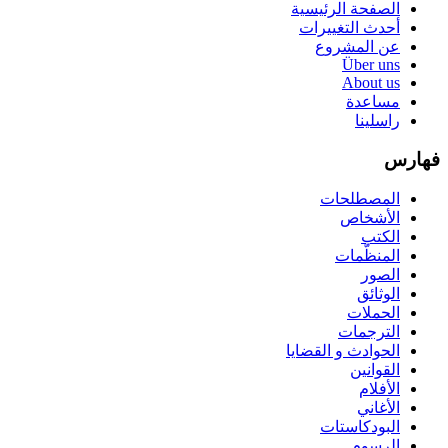
الصفحة الرئيسية
أحدث التغييرات
عن المشروع
Über uns
About us
مساعدة
راسلينا
فهارس
المصطلحات
الأشخاص
الكتب
المنظّمات
الصور
الوثائق
الحملات
الترجمات
الحوادث و القضايا
القوانين
الأفلام
الأغاني
البودكاستات
الرسوم