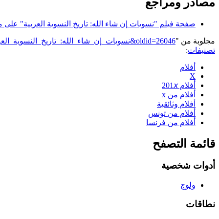
مصادر ومراجع
صفحة فيلم "نسويات إن شاء الله: تاريخ النسوية العربية" على موق
مجلوبة من "
https://genderiyya.xyz/mw/index.php?title=نسويات_إن_شاء_الله:_تاريخ_النسوية_العربية&oldid=26046
تصنيفات
:
أفلام
X
أفلام 201𝘹
أفلام من x
أفلام وثائقية
أفلام من تونس
أفلام من فرنسا
قائمة التصفح
أدوات شخصية
ولوج
نطاقات