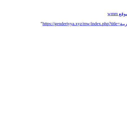
ع wmm
"