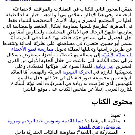
يتمعّن المحور الثاني للكتاب في التمثيلات والمواقف الاجتماعيّة
المختلفة. وفي هذا الإطار، تتفحّص مي أبو الدهب خيار نساء الطبقة
العليا في المجتمع المصري بارتياد الأماكن المخصّصة للنساء فقط
في القاهرة، كطريقةٍ يتّبعنها لمقاومة أشكال الضغط والمضايقة التي
يمارسها عليهنّ الرجال في الأماكن المختلطة، وللتفاوض أيضًا من
أجل الحصول على مساحةٍ حرّة خاصّة بهنّ كنساء في المدينة. أمّا
سلمى أبو حسين، فتضيء في مساهمتها على نظريّة الحداثة وتنتقدها
عن طريق دراستها وتحليلها لعمليّة تحويل
ممارسة قطع الأعضاء
التناسليّة الأنثويّة
إلى مسألة مهنيّة طبّية. وأخيرًا، تستعرض باسكال
غزالي قصّة الكاتبة التي عاشت في خلال الحقبة الأولى من القرن
العشرين،
مي زيادة
، مُلقيةً الضوء على هويّاتها المتعدّدة، وعلى
شخصيّتها البارزة في
الحركة النسوية
العربيّة والنهضة. أمّا المادّة
المؤلَّفة من مجموعة صور فتشكّل في حدّ ذاتها فعل مقاومةٍ
للتهميش الذي تعرّضت له زيادة في السرديّات الحداثويّة السائدة
للتاريخ العربي. (نقلاً عن ملخص الكتاب على موقع الناشر)
محتوى الكتاب
تمهيد
مقدّمة المرشدات؛
ديما قائدبيه
وسوسن عبد الرحيم
ومروة
مرموش
وهدى الصدة
"المشاركة في اللعبة": مفاوضة الذاتيّات الجندريّة داخل