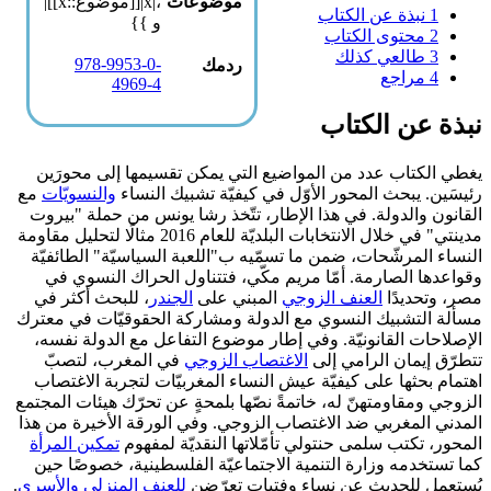
موضوعات
،|x|[[موضوع::x]]|
1
نبذة عن الكتاب
و }}
2
محتوى الكتاب
3
طالعي كذلك
978-9953-0-
ردمك
4
مراجع
4969-4
نبذة عن الكتاب
يغطي الكتاب عدد من المواضيع التي يمكن تقسيمها إلى محورَين
رئيسَين. يبحث المحور الأوّل في كيفيّة تشبيك النساء
والنسويّات
مع
القانون والدولة. في هذا الإطار، تتّخذ رشا يونس من حملة "بيروت
مدينتي" في خلال الانتخابات البلديّة للعام 2016 مثالًا لتحليل مقاومة
النساء المرشّحات، ضمن ما تسمّيه ب"اللعبة السياسيّة" الطائفيّة
وقواعدها الصارمة. أمّا مريم مكّي، فتتناول الحراك النسوي في
مصر، وتحديدًا
العنف الزوجي
المبني على
الجندر
، للبحث أكثر في
مسألة التشبيك النسوي مع الدولة ومشاركة الحقوقيّات في معترك
الإصلاحات القانونيّة. وفي إطار موضوع التفاعل مع الدولة نفسه،
تتطرّق إيمان الرامي إلى
الاغتصاب الزوجي
في المغرب، لتصبّ
اهتمام بحثها على كيفيّة عيش النساء المغربيّات لتجربة الاغتصاب
الزوجي ومقاومتهنّ له، خاتمةً نصّها بلمحةٍ عن تحرّك هيئات المجتمع
المدني المغربي ضد الاغتصاب الزوجي. وفي الورقة الأخيرة من هذا
المحور، تكتب سلمى حنتولي تأمّلاتها النقديّة لمفهوم
تمكين المرأة
كما تستخدمه وزارة التنمية الاجتماعيّة الفلسطينية، خصوصًا حين
يُستعمل للحديث عن نساء وفتيات تعرّضن
للعنف المنزلي والأسري
.