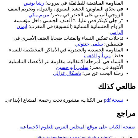
المقاومة المناهضة للطائفيّة في بيروت؛
رشا يونس
في تحدّي التفاوض: الحشد النسوي، والدولة، وتجريم العنف
الزوجي المبني على الجندر في مصر؛
مريم مكي
"راجلي كيتكرفص عليا..." العنف الجنسي داخل مؤسسة
الزواج-الجنسانية النسائية (النسوية) في المغرب؛
إيمان
الرامي
تدخلات تمكين النساء والفتيات ضحايا العنف الأسري في
فلسطين؛
سلمى حنتولي
المقاومة الجسدية والجندرية في الأماكن المخصّصة للنساء
فقط؛
مي أبو الذهب
النساء في المرحلة الانتقالية: مقاومة بتر الأعضاء التناسلية
الأنثوية في مصر؛
سلمى أبو حسين
رحلة البحث عن مي؛
باسكال غزالي
طالعي كذلك
نسخة pdf
من الكتاب، منشورة تحت رخصة المشاع الإبداعي.
مراجع
صفحة الكتاب على موقع المجلس العربي للعلوم الاجتماعية
مجلوبة من "
https://genderiyya.xyz/mw/index.php?