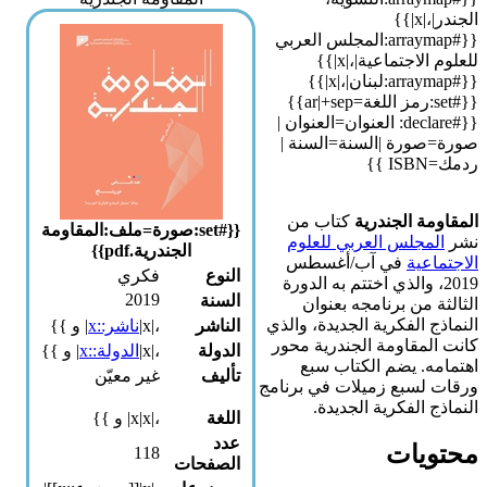
الجندر|،|x|}}
{{#arraymap:المجلس العربي
للعلوم الاجتماعية|،|x|}}
{{#arraymap:لبنان|،|x|}}
{{#set:رمز اللغة=ar|+sep}}
{{#declare: العنوان=العنوان |
صورة=صورة |السنة=السنة |
ردمك=ISBN }}
المقاومة الجندرية
كتاب من
{{#set:صورة=ملف:المقاومة
نشر
المجلس العربي للعلوم
الجندرية.pdf}}
الاجتماعية
في آب/أغسطس
النوع
فكري
2019، والذي اختتم به الدورة
2019
السنة
الثالثة من برنامجه بعنوان
النماذج الفكرية الجديدة، والذي
الناشر
،|x|
ناشر::x
| و }}
كانت المقاومة الجندرية محور
الدولة
،|x|
الدولة::x
| و }}
اهتمامه. يضم الكتاب سبع
تأليف
غير معيّن
ورقات لسبع زميلات في برنامج
النماذج الفكرية الجديدة.
اللغة
،|x|x| و }}
عدد
محتويات
118
الصفحات