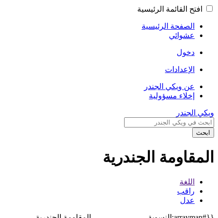
افتح القائمة الرئيسية
الصفحة الرئيسية
عشوائي
دخول
الإعدادات
عن ويكي الجندر
إخلاء مسؤولية
ويكي الجندر
ابحث
المقاومة الجندرية
اللغة
راقب
عدل
{{#arraymap:النسوية،
المقاومة الجندرية