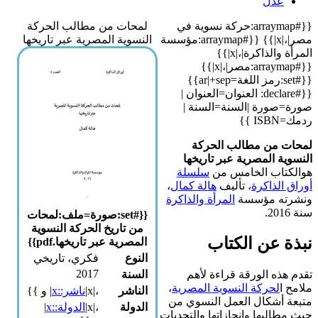
{{#arraymap:حركة نسوية في
لمحات من مطالب الحركة
مصر|،|x|}} {{#arraymap:مؤسسة
النسوية المصرية عبر تاريخها
المرأة والذاكرة|،|x|}}
{{#arraymap:مصر|،|x|}}
{{#set:رمز اللغة=ar|+sep}}
{{#declare: العنوان=العنوان |
 |السنة=السنة |
مطالب الحركة
صرية عبر تاريخها
الخامس من
سلسلة
رة
، تأليف
هالة كمال
،
ؤسسة
المرأة والذاكرة
{{#set:صورة=ملف:لمحات
من تاريخ الحركة النسوية
 الكتاب
المصرية عبر تاريخها.pdf}}
النوع
فكري، تاريخي
2017
لورقة قراءة لأهم
السنة
ة النسوية المصرية
،
الناشر
،|x|
ناشر::x
| و }}
ل العمل النسوي من
الدولة
،|x|
الدولة::x
|
 وإنجازاتها والتحديات