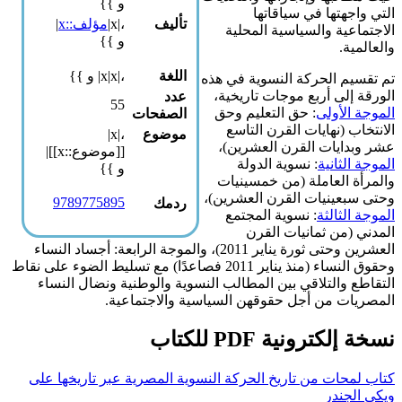
و }}
ا في سياقاتها
تأليف
،|x|
مؤلف::x
|
والسياسية المحلية
و }}
اللغة
،|x|x| و }}
لحركة النسوية في هذه
أربع موجات تاريخية،
عدد
55
لى
: حق التعليم وحق
الصفحات
هايات القرن التاسع
موضوع
،|x|
ت القرن العشرين)،
[[موضوع::x]]|
ية
: نسوية الدولة
و }}
عاملة (من خمسينيات
يات القرن العشرين)،
9789775895
ردمك
لثة
: نسوية المجتمع
 ثمانيات القرن
العشرين وحتى ثورة يناير 2011)، والموجة الرابعة: أجساد النساء
وحقوق النساء (منذ يناير 2011 فصاعدًا) مع تسليط الضوء على نقاط
لتلاقي بين المطالب النسوية والوطنية ونضال النساء
ن أجل حقوقهن السياسية والاجتماعية.
نية PDF للكتاب
 من تاريخ الحركة النسوية المصرية عبر تاريخها على
ر