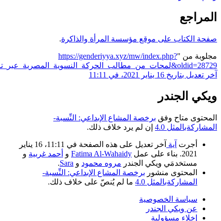
ب على موقع مؤسسة المرأة والذاكرة
.
"
https://genderiyya.xyz/mw/index.php?
اريخها&oldid=28729
"
2021، في 11:11
جندر
تاح وفق
برخصة المشاع الإبداعي: النِّسبة-
ثل 4.0
إن لم يرد خلاف ذلك.
ت
آية
آخر تعديل على هذه الصفحة في 11:11، 16 يناير
مل
Fatima Al-Wahaidy
و
أحمد غربية
و
دمَي ويكي الجندر
مروه محمود
و
Sara
.
توى منشور
برخصة المشاع الإبداعي: النِّسبة-
ركةبالمثل 4.0
ما لم يُنصّ على خلاف ذلك.
ة الخصوصية
يكي الجندر
ء مسؤولية