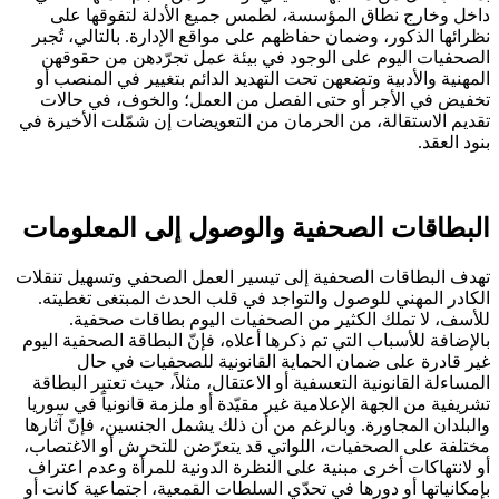
داخل وخارج نطاق المؤسسة، لطمس جميع الأدلة لتفوقها على
نظرائها الذكور، وضمان حفاظهم على مواقع الإدارة. بالتالي، تُجبر
الصحفيات اليوم على الوجود في بيئة عمل تجرّدهن من حقوقهن
المهنية والأدبية وتضعهن تحت التهديد الدائم بتغيير في المنصب أو
تخفيض في الأجر أو حتى الفصل من العمل؛ والخوف، في حالات
تقديم الاستقالة، من الحرمان من التعويضات إن شمّلت الأخيرة في
بنود العقد.
البطاقات الصحفية والوصول إلى المعلومات
تهدف البطاقات الصحفية إلى تيسير العمل الصحفي وتسهيل تنقلات
الكادر المهني للوصول والتواجد في قلب الحدث المبتغى تغطيته.
للأسف، لا تملك الكثير من الصحفيات اليوم بطاقات صحفية.
بالإضافة للأسباب التي تم ذكرها أعلاه، فإنّ البطاقة الصحفية اليوم
غير قادرة على ضمان الحماية القانونية للصحفيات في حال
المساءلة القانونية التعسفية أو الاعتقال، مثلاً، حيث تعتبر البطاقة
تشريفية من الجهة الإعلامية غير مقيّدة أو ملزمة قانونياً في سوريا
والبلدان المجاورة. وبالرغم من أن ذلك يشمل الجنسين، فإنّ آثارها
مختلفة على الصحفيات، اللواتي قد يتعرّضن للتحرش أو الاغتصاب،
أو لانتهاكات أخرى مبنية على النظرة الدونية للمرأة وعدم اعتراف
بإمكانياتها أو دورها في تحدّي السلطات القمعية، اجتماعية كانت أو