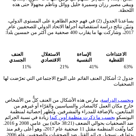
ويبقى مصير رزان وسميرة خليل ووائل وناظم مجهولاً حتى هذه
اللحظة.
يساعدنا الجدول (2) في فهم حجم الظاهرة على المستوى الدولي،
وتبيّن نتائج دراسة استقصائية أجراها الاتحاد الدولي للصحفيين عام
2017، وشاركت بها ما يقارب 400 صحفية من أكثر من خمسين بلداً:
الاعتداءات
الإساءة
الاستغلال
العنف
اللفظية
النفسية
الاقتصادي
الجسدي
11%
21%
41%
63%
جدول 2: أشكال العنف القائم على النوع الاجتماعي التي تعرّضت لها
الصحفيات
وبحسب الدراسة
، مارس هذه الأشكال من العنف كلٌّ من الأشخاص
خارج مكان العمل كالمصادر والسياسيين والقرّاء أو غيرهم من
المتابعين، بالإضافة للمدراء والمشرفين. وتُظهر إحصائية لمنظمة
اليونسكو
بحسب ما ذكرت منظمة أوبن كندا
زيادة في نسبة الجرائم
ضد الصحفيات بحوالي الضعف (38:21 حالة) بين عامي 2008 و 2016.
كما وثّقت المنظمة مقتل 11 صحفية عام 2017، وهو أعلى رقم منذ
بدئها في تسجيل جرائم القتل ضد الصحفيات والصحفيين عام 2006.