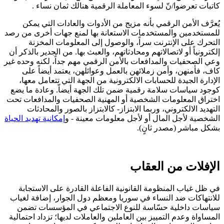
كاتبات تعرضوا/نّ لسوء المعاملة الرقمية هنالك ثمان نساء .
يُعرَّف الأمن الرقمي بأنه مزيج من الأدوات والعادات التي يمكن
للمستخدمين والمستخدمات الاستعانة بها لمنع جهات أخرى من رصد
التحرك على الإنترنت سراً، والوصول إلى المعلومات المخزنة
إلكترونياً أو لاتصالاتهم ومحادثاتهم، والعبث بها. من الجدير بالذكر أن
وعي الصحفيات والمدافعات بالأمن الرقمي مهم جداً، لكنه وحده غير
كاف، فأمنهن، وأمن زملائهن بالعمل وعوائلهن، يعتمد أيضاً على
الإدارة الجيدة للحسابات الالكترونية من الجهة التي تتعامل معها،
كوجود سياسات سلامة رقمية ضمن تلك الجهة أيضاّ. وعادة ما يضع
اختراق المعلومات الشخصية أو المهنية الصحفيات والمدافعات تحت
التهديد الالكتروني، وربما الابتزاز- كالابتزاز بالصور والمحادثات
الشخصية لأجل المال أو لأجل معلومات معينة - و
إمكانية تهديد الحياة
بشكل مباشر (مصدر ثانٍ).
الإفلات من العقاب
في ظل غياب المنظومة القانونية الفاعلة القادرة على الاستجابة
للانتهاكات ضد النساء في سوريا ومعظم دول الجوار، إضافة لغياب
سياسات داخلية حسّاسة للنوع الاجتماعي في المؤسسات تضمن
المساواة وعدم التمييز بين العاملين والعاملات لديها؛ تزداد احتمالية