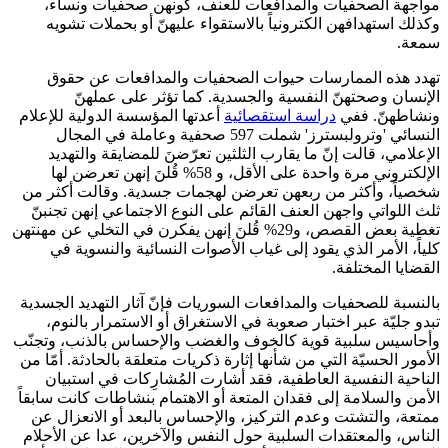
مواجهة الصحفيات والمدافعات للعنف، كونهن صحفيات ونساء،
وكذلك استهدافهن الكترونياً بالاستقواء عليهنّ أو بحملات تشويه
سمعة.
تهدد هذه الممارسات حيوات الصحفيات والمدافعات عن حقوق
الإنسان وصحتهنّ النفسية والجسدية. كما تؤثر على عملهنّ
ونشاطهنّ. ففي
دراسة استقصائية
أعدتها المؤسسة الدولية للإعلام
النسائي 'وترولبسترز' شملت 597 صحفية وعاملة في المجال
الإعلامي، قالت إنّ ما يقارب الثلثين تعرّضنَ للمضايقة والتهديد
الإلكتروني مرة واحدة على الأقل، و 58% قُلنَ إنهن تعرضن لها
شخصياً، وأكثر من ربعهن تعرضن لهجمات جسدية. وقالت أكثر من
ثلث اللواتي واجهن العنف القائم على النوع الاجتماعي إنهن تجنبنّ
تغطية بعض القصص، و29% قُلنَ إنهن يفكرن في التخلي عن مهنتهن
كلياً، الأمر الذي يقود إلى غياب الأصوات النسائية والنسوية في
القضايا المختلفة.
بالنسبة للصحفيات والمدافعات السوريات فإنّ آثار التهديد الجسدية
تبدو جليّة عبر اختبار صعوبة في الاستغراق أو الاستمرار بالنوم،
وأحاسيس سلبية قوية كالخوف والغضب والإحساس بالذنب، وتجنّب
الأمور الحسيّة التي من شأنها إثارة ذكريات متعلقة بالحادثة. أمّا من
الناحية النفسية العاطفية، فقد أشارت المُشارِكات في استبيان
الأمن والسلامة إلى فقدان المتعة أو الاهتمام بنشاطات كانت سابقاً
ممتعة، والتشتت وعدم التركيز، والإحساس بالبعد أو الانعزال عن
الناس، والمعتقدات السلبية حول النفس والآخرين، عدا عن الأحلام