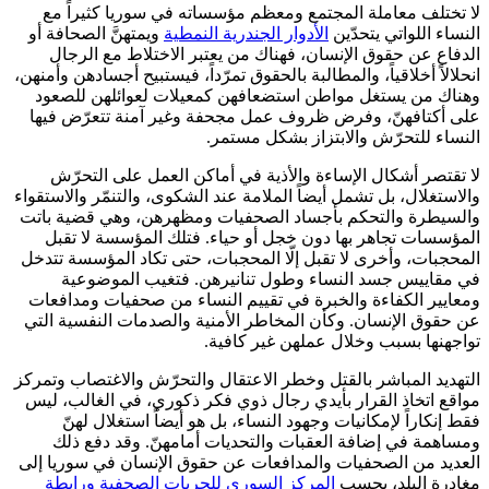
لا تختلف معاملة المجتمع ومعظم مؤسساته في سوريا كثيراً مع
النساء اللواتي يتحدّين
الأدوار الجندرية النمطية
ويمتهنَّ الصحافة أو
الدفاع عن حقوق الإنسان، فهناك من يعتبر الاختلاط مع الرجال
انحلالاً أخلاقياً، والمطالبة بالحقوق تمرّداً، فيستبيح أجسادهن وأمنهن،
وهناك من يستغل مواطن استضعافهن كمعيلات لعوائلهن للصعود
على أكتافهنّ، وفرض ظروف عمل مجحفة وغير آمنة تتعرّض فيها
النساء للتحرّش والابتزاز بشكل مستمر.
لا تقتصر أشكال الإساءة والأذية في أماكن العمل على التحرّش
والاستغلال، بل تشمل أيضاً الملامة عند الشكوى، والتنمّر والاستقواء
والسيطرة والتحكم بأجساد الصحفيات ومظهرهن، وهي قضية باتت
المؤسسات تجاهر بها دون خجل أو حياء. فتلك المؤسسة لا تقبل
المحجبات، وأخرى لا تقبل إلّا المحجبات، حتى تكاد المؤسسة تتدخل
في مقاييس جسد النساء وطول تنانيرهن. فتغيب الموضوعية
ومعايير الكفاءة والخبرة في تقييم النساء من صحفيات ومدافعات
عن حقوق الإنسان. وكأن المخاطر الأمنية والصدمات النفسية التي
تواجهنها بسبب وخلال عملهن غير كافية.
التهديد المباشر بالقتل وخطر الاعتقال والتحرّش والاغتصاب وتمركز
مواقع اتخاذ القرار بأيدي رجال ذوي فكر ذكوري، في الغالب، ليس
فقط إنكاراً لإمكانيات وجهود النساء، بل هو أيضاً استغلال لهنّ
ومساهمة في إضافة العقبات والتحديات أمامهنّ. وقد دفع ذلك
العديد من الصحفيات والمدافعات عن حقوق الإنسان في سوريا إلى
مغادرة البلد، بحسب
المركز السوري للحريات الصحفية ورابطة