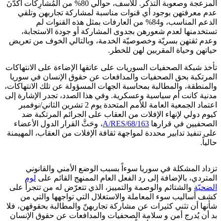
المزعجة وصعوبة التذكر. للأسف، حوالي 80% من المُشارِكات أكدّنَ
عدم معرفتهن بوجود أي قنوات مناسبة لمشاركة تجاربهن وتلقي
الدعم المناسب، و84% من العارفات بمثل هذه القنوات لم
تستخدمنها لعدم شعورهن بجدوى المشاركة أو جودة الاستجابة،
وعدم ثقتهن بسريّة وخصوصيّة الخدمة، وبالتالي الخوف من تعريض
حياتهن وحياة المقربين لهن للخطر.
تأخذ شبكة الصحفيات السوريات على عاتقها الإضاءة على الانتهاكات
المرتكبة بحق الصحفيات والمدافعات عن حقوق الإنسان في سوريا
والمنطقة، والمطالبة بمحاسبة الجهات المسؤولة عن تلك الانتهاكات،
مدنية كانت أم سياسية وعسكرية. وفي هذا الصدد، تجدر الإشارة إلى
اعتماد الجمعية العامة للأمم المتحدة يوم 2 تشرين الثاني/نوفمبر
كيوم دولي لإنهاء الإفلات من العقاب على الجرائم المرتكبة ضد
الصحفيين في قرارها
A/RES/68/163
، وحَثَّ القرار الدول الأعضاء
على تنفيذ تدابير محددة لمواجهة ثقافة الإفلات من العقاب، المهيمنة
حالياً.
تزداد المشكلة في سوريا سوءاً بسبب الوضع الأمني والقانوني
المتردي، بالإضافة إلى رد الفعل العام الممنهج القائم على
لوم
الضحيّة
والشتائم والوصمة والتمييز، الذي تتعرّض له من تتجرأ على
كشف أساليب سوء المعاملة والاستغلال التي تواجهها والتي من
شأنها أن تثني كثيرات عن مشاركة تجاربهنّ والمطالبة بحقوقهن، فلا
بد أن يُدرج أمن و سلامة الصحفيات والمدافعات عن حقوق الإنسان