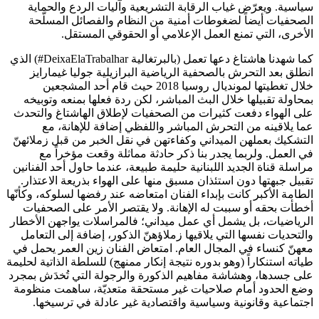
سياسية. ويعرّض غياب الرقابة التشريعية وآليات الردع والحماية
الصحفيات أيضاً لضغوطات أمنية من النظام والفصائل المسلّحة
الأخرى، التي تمنع العمل الإعلامي أو الحقوقي المستقل.
كما شهدنا هاشتاغ دعها تعمل (بالبرتغالية DeixaElaTrabalhar#) الذي
انطلق بعد التحرش بالصحفية الرياضية البرازيلية جوليا غيمارايز
خلال تغطيتها لمونديال روسيا 2018 حيث قام أحد المشجعين
بمحاولة تقبيلها خلال البث المباشر، لكن ردة فعلها بمنعه وتوبيخه
على الهواء دفعت كثيرات من الصحفيات لإطلاق الهاشتاغ والتحدث
عما يلاقينه من التحرش المباشر واللفظي إضافة للإهانة، مع
التشكيك بعملهن الميداني وكفاءتهن في نقل الخبر من قبل زملائهنّ
في العمل. ولربما يجدر بنا ذكر حادثة مماثلة وقعت مؤخراً مع
مراسلة قناة الجديد اللبنانية حليمة طبيعة، عندما حاول أحد الفنانين
تقبيل جبهتها دون استئذان مسبق منها على الهواء بذريعة الاعتذار.
الطامة الأكبر كانت بإبداء الفنان امتعاضه عند رفضها لسلوكه، وكأنّها
أخطأت بحقه أو سببت له الإهانة. ولا يقتصر الأمر على الصحفيات
الرياضيات، بل يشمل أي عمل ميداني؛ فالمراسلات يواجهن الأخطار
والتحديات نفسها التي يلاقيها زملاؤهنّ الذكور، إضافة إلى التعامل
معهنّ كنساء في المجال العام. امتعاض الفنان زين العمر يحمل في
طياته استنكاراً (وهو بدوره نتيجة إنكار ممنهج) للسلطة الذاتية لحليمة
على جسدها، وهشاشة مفاهيم الذكورة والرجولة التي تُخدَش بمجرد
وضع الحدود أمام صلاحيات غير مستحقة متعديّة، ساهمت منظومة
اجتماعية وقانونية وسياسية واقتصادية غير عادلة في ترسيخها.