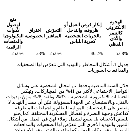
منع
الهجوم
إنكار فرص العمل أو
لوصول
الالكتروني
ظروفه، والتدخل
التحرّش
اختراق
لأدوات
كالتنمر
بالحريات الشخصية
المباشر
الخصوصية
التكنولوجيا
والأذى
كحرية اللباس
والمنصات
اللفظي
الرقمية
25.6%
23%
25.6%
46.2%
53.8%
جدول 1: أشكال المخاطر والتهديد التي تتعرّض لها الصحفيات
والمدافعات السوريات
خلال السنة الماضية وحدها، تم انتحال الشخصية على وسائل
التواصل الاجتماعي لأكثر من 41% من المشاركات، وتهكير
الحسابات الالكترونية الشخصية لـ 33%، وتلّقت 28% منهنّ تهديدات
بالقتل. وبالاستيضاح عن الجهة المسؤولة، تبيّنَ أن مصدر التهديد لا
يقتصر على الشخصيات الموالية للنظام والجماعات المتطرفة
كداعش وجبهة النصرة والفصائل العسكرية المختلفة، كما يحلو
للبعض الاعتقاد، بل يتسع ليشمل زملاء لهنّ في العمل. من أشكال
التمييز والتهديد الأخرى التي تتعرّض لها الصحفيات والمدافعات
السوريات في مكان العمل، كما جاءت بالترتيب في الاستبيان: