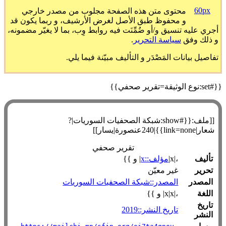
60px
محتوى متن هذه الصفحة مجلوب من مصدر خارجي
و محفوظ طبق الأصل لغرض الأرشيف، و ربما يكون قد
أجري عليه تنسيق و/أو ضُمِّنَت فيه روابط وِب، بما لا يغيّر مضمونه،
و ذلك وفق
سياسة التحرير
.
تفاصيل بيانات المَصْدَر و التأليف مبيّنة فيما يلي.
{{#set:نوع الوثيقة=تقرير صحفي}}
[[ملف:{{#show:شبكة الصحفيات السوريات|?
شعار|link=none}}|240عنصورة|يسار]]
تقرير صحفي
تأليف
،|x|
مؤلف::x
| و }}
تحرير
غير معيّن
المصدر
المصدر::شبكة الصحفيات السوريات
اللغة
،|x|x| و }}
تاريخ
تاريخ النشر::2019
النشر