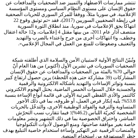
تنتشر ممارسات الاضطهاد والتمييز ضد الصحفيات والمدافعات عن
حقوق الإنسان على مستوى النظام السياسي ومستوى المؤسسة
الإعلامية. في سوريا مثلاً، ووفقاً للمركز السوري للحريات الصحفية
في رابطة الصحفيين السوريين (2017)، فقد «تم توثيق وقوع 22
انتهاكاً بحق الإعلاميات في سوريا، منذ انطلاق الثورة السورية
منتصف آذار عام 2011، من بينها مقتل 4 إعلاميات، و12 حالة اعتقال
وخطف، و6 انتهاكات أخرى من جرح واعتداء بالضرب والتهديد
والتعنيف وضغوطات للمنع من العمل في المجال الإعلامي».
وتُبيّنُ النتائج الأولية لاستبيان الأمن والسلامة الذي أطلقته شبكة
الصحفيات السوريات في تشرين الأول (أكتوبر) من هذا العام أنّ
حوالي 70% بالمئة من الصحفيات والمدافعات عن حقوق الإنسان
المشاركات (39 مشاركة حتى هذه اللحظة) يرين حصول ارتفاع كبير
بنسبة وتواتر الإساءات والتهديد بأشكاله الالكترونية والرقمية
والجسدية خلال السنوات الخمس الماضية. يحتل الهجوم الالكتروني
كالتنمر والأذى اللفظي المرتبة الأولى في قائمة أنواع الإساءة بنسبة
53.8%؛ يليه إنكار فرص العمل، أو ظروفه، بما في ذلك الأجور
المتساوية والترقية والفوائد الوظيفية الأخرى، والتدخّل بالحريات
الشخصية كحريّة اللباس (46.2%)؛ فيما تتقارب نسب التحرّش
المباشر، واختراق الخصوصية بما في ذلك التشهير ونشر معلومات
خاصة بغير موافقة صاحبتها، ومنع الوصول لأدوات التكنولوجيا
والمنصات الرقمية عبر التهكير وإساءة استخدام خاصية التبليغ بهدف
حظر المستهدفة من استخدام المنصة.