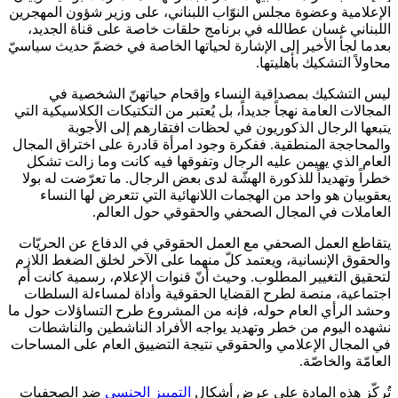
الإعلامية وعضوة مجلس النوّاب اللبناني، على وزير شؤون المهجرين
اللبناني غسان عطالله في برنامج حلقات خاصة على قناة الجديد،
بعدما لجأ الأخير إلى الإشارة لحياتها الخاصة في خضمّ حديث سياسيّ
محاولاً التشكيك بأهليتها.
ليس التشكيك بمصداقية النساء وإقحام حياتهنّ الشخصية في
المجالات العامة نهجاً جديداً، بل يُعتبر من التكتيكات الكلاسيكية التي
يتبعها الرجال الذكوريون في لحظات افتقارهم إلى الأجوبة
والمحاججة المنطقية. ففكرة وجود امرأة قادرة على اختراق المجال
العام الذي يهيمن عليه الرجال وتفوقها فيه كانت وما زالت تشكل
خطراً وتهديداً للذكورة الهشّة لدى بعض الرجال. ما تعرّضت له بولا
يعقوبيان هو واحد من الهجمات اللانهائية التي تتعرض لها النساء
العاملات في المجال الصحفي والحقوقي حول العالم.
يتقاطع العمل الصحفي مع العمل الحقوقي في الدفاع عن الحريّات
والحقوق الإنسانية، ويعتمد كلّ منهما على الآخر لخلق الضغط اللازم
لتحقيق التغيير المطلوب. وحيث أنّ قنوات الإعلام، رسمية كانت أم
اجتماعية، منصة لطرح القضايا الحقوقية وأداة لمساءلة السلطات
وحشد الرأي العام حوله، فإنه من المشروع طرح التساؤلات حول ما
نشهده اليوم من خطر وتهديد يواجه الأفراد الناشطين والناشطات
في المجال الإعلامي والحقوقي نتيجة التضييق العام على المساحات
العامّة والخاصّة.
تُركّز هذه المادة على عرض أشكال
التمييز الجنسي
ضد الصحفيات