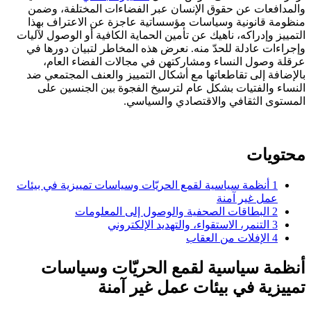
والمدافعات عن حقوق الإنسان عبر الفضاءات المختلفة، وضمن
منظومة قانونية وسياسات مؤسساتية عاجزة عن الاعتراف بهذا
التمييز وإدراكه، ناهيك عن تأمين الحماية الكافية أو الوصول لآليات
وإجراءات عادلة للحدّ منه. نعرض هذه المخاطر لتبيان دورها في
عرقلة وصول النساء ومشاركتهن في مجالات الفضاء العام،
بالإضافة إلى تقاطعاتها مع أشكال التمييز والعنف المجتمعي ضد
النساء والفتيات بشكل عام لترسيخ الفجوة بين الجنسين على
المستوى الثقافي والاقتصادي والسياسي.
محتويات
1
أنظمة سياسية لقمع الحريّات وسياسات تمييزية في بيئات
عمل غير آمنة
2
البطاقات الصحفية والوصول إلى المعلومات
3
التنمر، الاستقواء، والتهديد الإلكتروني
4
الإفلات من العقاب
أنظمة سياسية لقمع الحريّات وسياسات
تمييزية في بيئات عمل غير آمنة