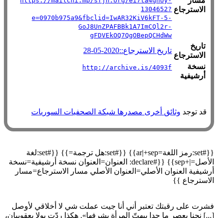
مسار
https://mailchi.mp/sfjn.org/ei7ta4gnoy-
الاسترجاع
1304652?
e=0970b975a9&fbclid=IwAR32KiV6kFT-5-
GoJ8UnZPAFBBk1A7ImCQl2r-
gFDVEkOQ7QgOBepQCHdWw
تاريخ
تاريخ الاسترجاع::2020-05-28
الاسترجاع
نسخة
http://archive.is/4093f
أرشيفية
قد توجد
وثائق أخرى مصدرها شبكة الصحفيات السوريات
{{#set:رمز اللغة=ar|+sep}} {{#set:هل ترجمة=}} {{#set:لغة
الأصل=|+sep}} {{#declare: العنوان=العنوان نسخة أرشيفية=نسخة
أرشيفية العنوان الأصلي=العنوان الأصلي مسار الاسترجاع=مسار
الاسترجاع }}
فشرت على رقبتك تعتبر أني أنا جيت عملت شي لا أخلاقي لأوصل
[...] نحنا بعصر ما حدا بيهتّ المرأة بشرفها». هكذا ردّت بولا يعقوبيان،