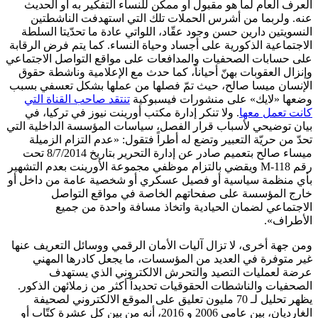
العرف العام لما هو مقبول أو ممكن للنساء التفكير به أو الحديث
عنه. ولربما من أشرس الحملات تلك التي استهدفت الناشطتين
النسويتين دارين حسن وجود عقّاد، اللواتي عادة ما تحدّيتا السلطة
الاجتماعية الذكورية على أجساد وحياة النساء. كما يتم فرض الرقابة
على حسابات الصحفيات والمدافعات على مواقع التواصل الاجتماعي
وإنزال العقوبات بهنّ أحياناً، كما حدث مع الإعلامية وناشطة حقوق
الإنسان ميسا صالح، حيث تمّ فصلها من عملها بشكل تعسفي بسبب
وضعها «لايك» على منشورات فيسبوكية
تنتقد صاحب القناة التي
كانت تعمل معها
. ولا تنكر إدارة مكتب أورينت نيوز في تركيا، في
بيان توضيحي لأسباب قرار الفصل، سياسات المؤسسة الداخلية التي
تحدّ من حريّة التعبير وتضع له أطراً فتقول: «عدم التزام الزميلة
ميساء صالح بتعميم صادر عن إدارة التحرير بتاريخ 8/7/2014 تحت
رقم M-118 ويقضي بالتزام موظفي مجموعة الأورينت بعدم التشهير
بأي منظمة سياسية أو فصيل عسكري أو شخصية عامة من داخل أو
خارج المؤسسة على صفحاتهم الخاصة في مواقع التواصل
الاجتماعي لضمان الحيادية واتخاذ مسافة واحدة من جميع
الأطراف».
ومن جهة أخرى، لا تزال آليات الأمان الرقمي ووسائل التعريف عنها
غير متوفرة في العديد من المؤسسات، ما يجعل كادرها المهني
عرضة لعمليات التصيد والتحرش الالكتروني الذي يستهدف
الصحفيات والناشطات الحقوقيات تحديداً أكثر من زملائهن الذكور.
يظهر تحليل لـ 70 مليون تعليق على الموقع الالكتروني لصحيفة
الغارديان، بين عامي 2006 و 2016، أنه من بين كل عشرة كتّاب أو