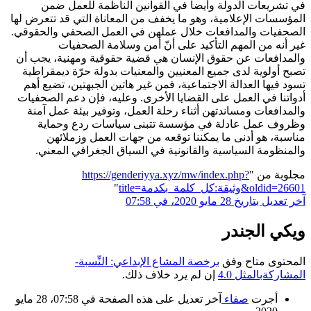
في تشريعات الدولة وأيضاً في القوانين الناظمة للعمل ضمن
المؤسسات الإعلامية، وهو ما يخفف من المعاناة التي قد تتعرض لها
الصحفيات والمدافعات خلال عملهن في العمل الصحفي والحقوقي.
غير أنه من المهم التأكيد على أنّ أمن وسلامة الصحفيات
والمدافعات عن حقوق الإنسان هي قضية حقوقية ومهنية، يجب أن
تصبح أولوية لدى جميع المعنيين والمعنيات بدولة حرّة ديمقراطية
تسود فيها العدالة الاجتماعية، فمن غير هاتين الجبهتين، تضيع أهم
أدواتنا في العمل على القضايا الأخرى. وعليه، فإن دعم الصحفيات
والمدافعات ومساندتهن أثناء رحلة العمل، وتوفير بيئة عمل آمنة
وظروف عمل عادلة في مؤسسة تتبنى سياسات ردع وحماية
مناسبة، هو أدنى ما يمكننا توقعه من جهات العمل وزملائهن
والمنظومة السياسية والقانونية في السياق الجغرافي المعني.
مجلوبة من "
https://genderiyya.xyz/mw/index.php?
title=وثيقة:كل_كلمة_بكدمة&oldid=26601
"
آخر تعديل بتاريخ 28 مايو 2020، في 07:58
ويكي الجندر
المحتوى متاح وفق
برخصة المشاع الإبداعي: النِّسبة-
المشاركةبالمثل 4.0
إن لم يرد خلاف ذلك.
أجرت
صفاء
آخر تعديل على هذه الصفحة في 07:58، 28 مايو