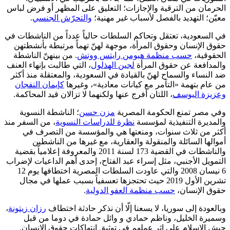
الحرمان من الترقية والإجازات؛ التعليق على المظهر أو فرض لباس
معيّن؛ التهديد بالفصل لأسباب غير مهنية؛
والتحرّش الجنسي
.
في السعودية، تعتقل وتحاكم السلطات حالياً عدداً من الناشطات في
حقوق الإنسان وحقوق المرأة، موجهة لهنّ تهماً مرتبطة بأنشطتهن
الحقوقية،
حسب منظمة هيومن رايتس ووتش
. من بينهنّ الناشطة
والمدافعة عن حقوق المرأة
لجين الهذلول
، التي طالبت بإنهاء العنف
ضد النساء والسماح لهنّ بالقيادة في السعودية، والمعتقلة منذ أكثر
من عام بتهمة «التآمر مع كيانات معادية»، وغيرها
كإيمان النفجان
وعزيزة اليوسف
، اللتان أفرج عنها ولكنهما لا تزالان قيد المحاكمة.
وفي مصر تمنع الحكومة المصرية
مزن حسن
؛ الناشطة النسوية
والمديرة التنفيذية لمؤسسة
نظرة للدراسات النسوية
، من السفر منذ
أكثر من ثلاث سنوات، ومنعتها هي والمؤسسة من التصرف في
أموالها السائلة والمنقولة والعقارية، مع غيرها من الناشطين
والناشطات في القضية 173 لسنة 2011 والمعروفة إعلامياً بقضية
التمويل الأجنبي، مثل إسراء عبد الفتاح، إحدى أهم الداعيات لإضراب
6 نيسان 2008 والتي عاودت السلطات المصرية اختطافها يوم 12
تشرين الأول 2019 حيث تحتجزها تعسفياً بسبب عملها في مجال
حقوق الإنسان،
حسب منظمة العفو الدولية
.
وبالعودة إلى سوريا، لا يسعنا إلّا أن نذكر حادثة اختطاف
رزان زيتونة
،
وسميرة الخليل، وناظم حمادي و وائل حمادة في دوما من قبل
جيش الإسلام على إثر عملهم في توثيق انتهاكات حقوق الإنسان.