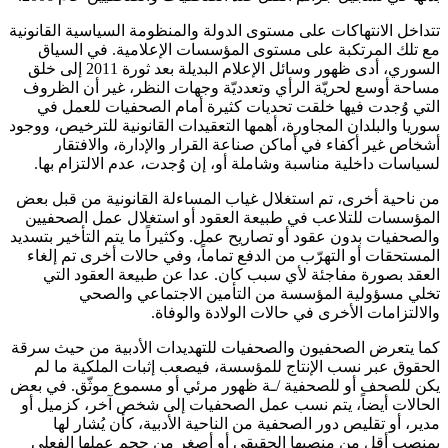
تتداخل الانتهاكات على مستوى الدولة والمنظومة السياسية القانونية
مع تلك المرتكبة على مستوى المؤسسات الإعلامية. في السياق
السوري، أدى ظهور وسائل الإعلام البديلة بعد ثورة 2011 إلى خلق
مساحة أوسع لحريّة الرأي وتعدديّة وجهات النظر، غير أن الظروف
التي وُجدت فيها خلقت تحديات كثيرة أمام الصحفيات للعمل في
سوريا والبلدان المجاورة، أهمها التعقيدات القانونية للترخيص، ووجود
أشخاص غير أكفاء في أماكن صناعة القرار والإدارة، والافتقار
لسياسات داخلية مناسبة وشاملة أو، إن وُجدت، عدم الالتزام بها.
من ناحية أخرى، تم استغلال غياب المساءلة القانونية من قبل بعض
المؤسسات للتلاعب في طبيعة العقود أو استغلال عمل الصحفيين
والصحفيات بدون عقود أو تصاريح عمل. وكثيراً ما يتم التأخير بتسديد
المستحقات أو التهرّب من الدفع تماماً، وفي حالات أخرى تم إلغاء
العقد بصورة مفاجئة لأي سبب كان. عدا عن طبيعة العقود التي
تخلي مسؤولية المؤسسة من التأمين الاجتماعي والصحي
والالتزامات الأخرى في حالات الولادة والوفاة.
كما يتعرض الصحفيون والصحفيات للتهديدات الأدبية من حيث سرقة
الحقوق عبر نسب الإنتاج للمؤسسة، فيصعب إثبات الملكية ما لم
يكن للصحف أو للصحفية /ـة ظهور مرئي أو مسموع موثّق. في بعض
الحالات أيضاً، يتم نسب عمل الصحفيات إلى شخص آخر، كزميل أو
مدير، أو تقليص دور الصحفية من الناحية الأدبية، كأن يُشار لها
بمنصب أقل من منصبها الحقيقي أو أصغر من حجم عملها الفعلي