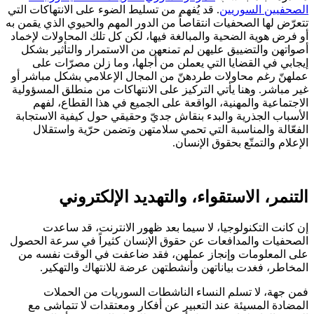
الصحفيين السوريين
. قد يُفهم من تسليط الضوء على الانتهاكات التي
تتعرّض لها الصحفيات انتقاصاً من الدور المهم والحيوي الذي يقمن به
أو فرض هوية الضحية والمبالغة فيها، لكن كل تلك المحاولات لإخماد
أصواتهن والتضييق عليهن لم تمنعهن من الاستمرار والتأثير بشكل
إيجابي في القضايا التي يعملن من أجلها، وما زلن مصرّات على
عملهنّ رغم محاولات طردهنّ من المجال الإعلامي بشكل مباشر أو
غير مباشر. وهنا يأتي التركيز على الانتهاكات من منطلق المسؤولية
الاجتماعية والمهنية، الواقعة على الجميع في هذا القطاع، لفهم
الأسباب الجذرية والبدء بنقاش جديّ وحقيقي حول كيفية الاستجابة
الفعّالة والمناسبة التي تحمي سلامتهن وتضمن حرّية واستقلال
الإعلام والتمتّع بحقوق الإنسان.
التنمر، الاستقواء، والتهديد الإلكتروني
إن كانت التكنولوجيا، لا سيما بعد ظهور الانترنت، قد ساعدت
الصحفيات والمدافعات عن حقوق الإنسان كثيراً في سرعة الحصول
على المعلومات وإنجاز عملهن، فقد ضاعفت في الوقت نفسه من
المخاطر، فغدت بياناتهن وأنشطتهن عرضة للانتهاك والتهكير.
فمن جهة، لا تسلم النساء الناشطات السوريات من الحملات
المضادة المسيئة عند التعبير عن أفكار ومعتقدات لا تتماشى مع