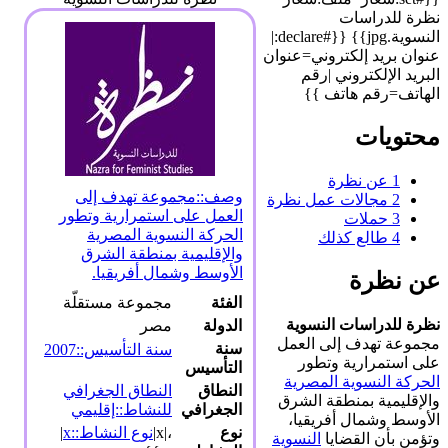
نظرة للدراسات
النسوية.jpg}} {{#declare:|
عنوان بريد إلكتروني=عنوان
البريد الإلكتروني |رقم
الهاتف=رقم هاتف }}
محتويات
1
عن نظرة
وصف::مجموعة تهدف إلى
2
مجالات عمل نظرة
العمل على استمرارية وتطور
3
حملات
الحركة النسوية المصرية
4
طالع كذلك
والإقليمية بمنطقة الشرق
الأوسط وشمال أفريقيا.
عن نظرة
الفئة
مجموعة مستقلّة
نظرة للدراسات النسوية
الدولة
مصر
مجموعة تهدف إلى العمل
سنة
سنة التأسيس::2007
على استمرارية وتطور
التأسيس
الحركة النسوية المصرية
النطاق
النطاق الجغرافي
والإقليمية بمنطقة الشرق
الجغرافي
للنشاط::إقليمي
الأوسط وشمال أفريقيا،
نوع
،|x|
نوع النشاط::x
|
وتؤمن بأن القضايا
النسوية