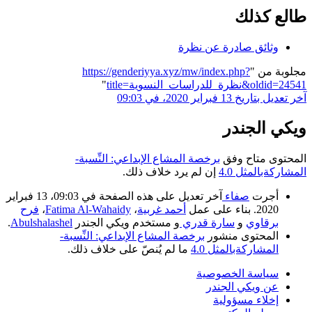
طالع كذلك
وثائق صادرة عن نظرة
مجلوبة من "
https://genderiyya.xyz/mw/index.php?
title=نظرة_للدراسات_النسوية&oldid=24541
"
آخر تعديل بتاريخ 13 فبراير 2020، في 09:03
ويكي الجندر
المحتوى متاح وفق
برخصة المشاع الإبداعي: النِّسبة-
المشاركةبالمثل 4.0
إن لم يرد خلاف ذلك.
أجرت
صفاء
آخر تعديل على هذه الصفحة في 09:03، 13 فبراير
2020. بناء على عمل
أحمد غربية
،
Fatima Al-Wahaidy
،
فرح
برقاوي
و
سارة قدري
و مستخدم ويكي الجندر
Abulshalashel
.
المحتوى منشور
برخصة المشاع الإبداعي: النِّسبة-
المشاركةبالمثل 4.0
ما لم يُنصّ على خلاف ذلك.
سياسة الخصوصية
عن ويكي الجندر
إخلاء مسؤولية