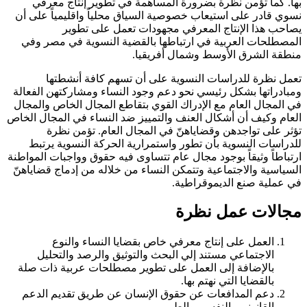
بها. كما تؤمن نظرة بضرورة المساهمة في تطوير إنتاج معرفي
نسوي قادر على استيعاب خصوصية السياق محلياً واقليمياً على أن
يصاحب هذا الإنتاج المعرفي مجهودات تعمل على تطوير
المصطلحات العربية في ارتباطها بالقضية النسوية في مصر وفي
منطقة الشرق الأوسط وشمال أفريقيا.
تعمل نظرة للدراسات النسوية على أن تسهم كافة أنشطتها
ومبادراتها بشكل رئيسي نحو دعم وجود النساء ومشاركتهن الفعالة
في المجال العام مع الإدراك القوي بتقاطع المجال الخاص والمجال
العام وكيف أن أشكال العنف والتمييز ضد النساء في المجال الخاص
تؤثر على تواجدهن وقضاياهنّ في المجال العام. تؤمن نظرة
للدراسات النسوية بأن تطور واستمرارية الحركة النسوية يرتبط
ارتباطاً وثيقاً بوجود مجال عام تتساوى فيه حقوق وواجبات المواطنة
السياسية والاجتماعية وتتمكن النساء من خلاله من إدماج قضاياهنّ
في عملية صنع الديموقراطية.
مجالات عمل نظرة
العمل على إنتاج معرفي خاص بقضايا النساء والنوع
الاجتماعي مستند إلي البحث والتوثيق والرصد والتحليل
بالإضافة إلى العمل على تطوير مصطلحات عربية ذات صلة
بالقضايا التي نهتم بها.
دعم المدافعات عن حقوق الإنسان عن طريق تقديم الدعم
القانوني والنفسي والطبي.