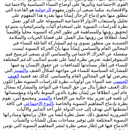
القوى الاجتماعية وتأثيرها على أوضاع النساء السياسية والاجتماعية
والاقتصادية. مثلما تسعى أن يكون مفهوم
الرجولية
هو القاعدة التي
تنطلق منها نحو إدماج الرجال إيماناً منها بقدرة هذا المفهوم على
تحليل واستيعاب الأدوار الاجتماعية المصبوغة على الذكور. تعمل
نظرة للدراسات النسوية على استخدام آليات واستراتيجيات متنوعة
لتحقيق رؤيتها وللمساهمة في تطور الحركة النسوية محلياً وإقليمياً
أيضاً، انطلاقاً من رؤيتها مثل العمل على قضايا الحريات والسلامة
الجسدية من منظور نسوي ودعم المشاركة الفاعلة للنساء في
المجالين العام والسياسي إيماناً منها بأنّ الحركة النسوية ليست
منفصلة عن الحراك الاجتماعي والسياسي الذي يسعى لترسيخ قيم
الديموقراطية. تحرص نظرة أيضاً على تقديم أساليب الدعم المختلفة
للنساء في إطار مساندتها للمدافعات عن حقوق الإنسان ودعمها
للمشاركة السياسية للنساء في مواجهة أشكال العنف
والتمييز
التي
يتعرضن لها في المجالين العام والسياسي. كذلك تعد قضية
العنف
الجنسي
ضد النساء من أولويات نظرة للدراسات النسوية نظراً لكون
ذلك العنف خطراً ينال من حق النساء في التواجد والمشاركة بمجال
عام آمن. انطلاقاً من إيمان نظرة بالدور المنوط بالدولة ومؤسساتها
أن تلعبه في تعزيز بيئة خالية من الإقصاء
والتمييز
ومجتمع آمن، تقوم
نظرة بإدماج المفاهيم النسوية والخاصة
بالنوع الاجتماعي
في كافة
أنشطتها التي تهدف إلى حث الدولة على أخذ التدابير والآليات
الضرورية لتحقيق ذلك. تعمل نظرة أيضاً من خلال برامجها ومبادراتها
النسوية المختلفة على توفير مساحات يمكن للشابات والشباب
الاندماج فيها في إطار سعي نظرة لنشر المفاهيم النسوية التي تؤمن