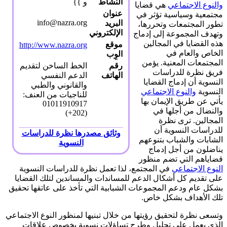
النشاط
و }}
والنوع الاجتماعي
هي قضايا
عنوان
مجتمعية وسياسية تؤثر في
info@nazra.org
البريد
تطور المجتمعات وتحررها،
الإلكتروني
وتهدف المجموعة إلى إدماج
هذه القضايا في المجالين
موقع
http://www.nazra.org
الخاص والعام في
الوِب
المجتمعات المعنية. يؤمن
رقم
الخط الساخن لتقديم
فريق نظرة للدراسات
الهاتف
الدعم النفسي
النسوية أن إدماج القضايا
والقانوني والطبي
النسوية
والنوع الاجتماعي
للناجيات من العنف:
يأتي عن طريق الإيمان بها
01011910917
والنضال من أجلها في
(202+)
المجالين. ترى نظرة
للدراسات النسوية أن
وثائق مصدرها نظرة للدراسات
الشابات والشباب بتنوعهم
النسوية
يناضلون من أجل إدماج
قضاياهم التي تضم منظور
النوع الاجتماعي
في المجتمع، لذا تعمل نظرة للدراسات النسوية
على تقديم كل أشكال الدعم للمساندات والمساندين لتلك القضايا
بشكل عام ودعم المجموعات الشبابية التي تأخذ على عاتقها تحقيق
تلك الأهداف بشكل خاص.
وتسعى نظرة لتحقيق رؤيتها من خلال تبنيها لمنظور النوع الاجتماعي
الذي يعمل على تحليل وطرح تساؤلات نسوية بخصوص علاقات