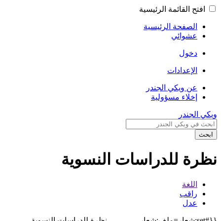
افتح القائمة الرئيسية
الصفحة الرئيسية
عشوائي
دخول
الإعدادات
عن ويكي الجندر
إخلاء مسؤولية
ويكي الجندر
ابحث
نظرة للدراسات النسوية
اللغة
راقب
عدل
{{#set:شعار=ملف:شعار
نظرة للدراسات النسوية