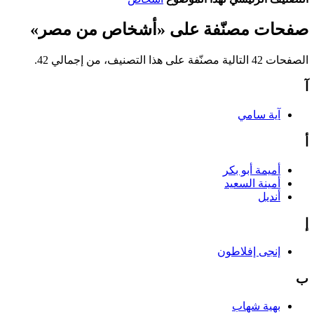
صفحات مصنّفة على «أشخاص من مصر»
الصفحات 42 التالية مصنّفة على هذا التصنيف، من إجمالي 42.
آ
آية سامي
أ
أميمة أبو بكر
أمينة السعيد
أنديل
إ
إنجى إفلاطون
ب
بهية شهاب