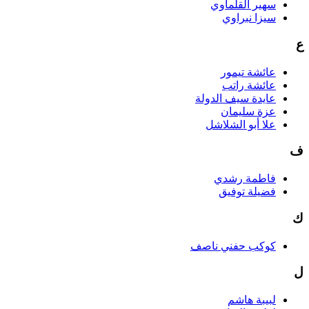
سهير القلماوي
سيزا نبراوي
ع
عائشة تيمور
عائشة راتب
عايدة سيف الدولة
عزة سليمان
علا أبو الشلاشل
ف
فاطمة رشدي
فضيلة توفيق
ك
كوكب حفني ناصف
ل
لبيبة هاشم