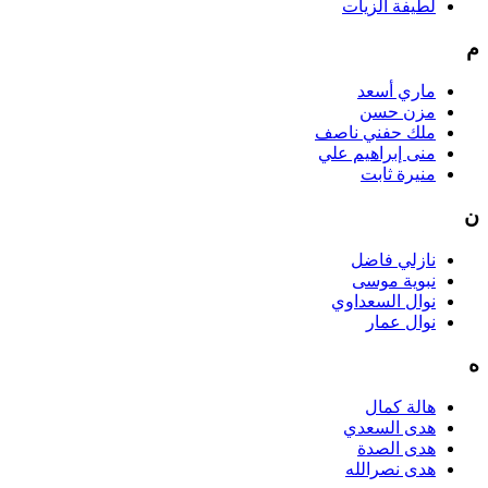
لطيفة الزيات
م
ماري أسعد
مزن حسن
ملك حفني ناصف
منى إبراهيم علي
منيرة ثابت
ن
نازلي فاضل
نبوية موسى
نوال السعداوي
نوال عمار
ه
هالة كمال
هدى السعدي
هدى الصدة
هدى نصرالله