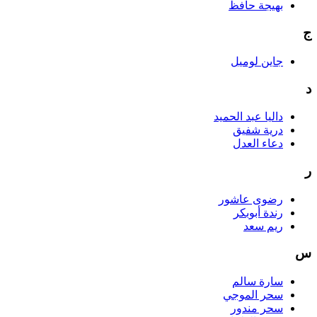
بهيجة حافظ
ج
جاين لوميل
د
داليا عبد الحميد
درية شفيق
دعاء العدل
ر
رضوى عاشور
رندة أبوبكر
ريم سعد
س
سارة سالم
سحر الموجي
سحر مندور