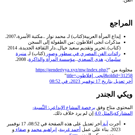
المراجع
إبداع المرأة العربية(كتاب) لـ محمد نوار ..مكتبة الأسرة،2007.
مذكرات انجى افلاطون :من الطفولة إلى السجن
(كتاب)..تحرير وتقديم سعيد خيال..دار الثقافة الجديدة، 2014
رائدات الفن المصري في سطور وصور
(كتاب) لـ
منيرة
سليمان
،
هدى السعدي
..
مؤسسة المرأة والذاكرة
، 2008.
مجلوبة من "
https://genderiyya.xyz/mw/index.php?
title=إنجى_إفلاطون&oldid=31258
"
آخر تعديل بتاريخ 17 نوفمبر 2023، في 08:52
ويكي الجندر
المحتوى متاح وفق
برخصة المشاع الإبداعي: النِّسبة-
المشاركةبالمثل 4.0
إن لم يرد خلاف ذلك.
أجرت
آية
آخر تعديل على هذه الصفحة في 08:52، 17 نوفمبر
2023. بناء على عمل
أحمد غربية
،
إبراهيم محمد
و
صفاء
و