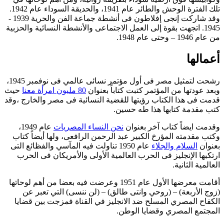
تلك الفترة الوحش والطائر عام 1941، والحديقة السوداء عام 1942.
وقد شاركت إنجى إفلاطون فى أنشطة جماعة الفن والحرية 1939 -
1945. اتجهت بقوة إلى العمل الاجتماعى والأنشطة النسائية والحزبية
من عام 1946 – وحتى عام 1948.
أعمالها
رشحت لتمثيل مصر فى أول مؤتمر نسائى عالمي فى نوفمبر 1945،
وبعد عودتها من المؤتمر كتبت كتاباً بعنوان
80 مليون امرأة معنا
حيث
قدمت فى هذا الكتاب رؤيتها للقضية النسائية فى مصر والخارج ،وقد
كتب مقدمة كتابها هذا طه حسين.
وقدمت ايضاً كتاب آخر بعنوان
نحن النساء المصريات
عام 1949،
وكتب مقدمته المؤرخ الكبير عبد الرحمن الرافعى، ولها أيضاً كتاب
بعنوان
السلام والجلاء
عام 1950 تناولت فيه المآسي والفظائع التى
ارتكبها الإنجليز فى الحرب العالمية الأولى والأمريكان فى الحرب
العالمية الثانية.
أقامت معرضها الأول عام 1951 وعرضت فيه بعضا من أهم لوحاتها
(زوج الأربعة) – (روحي وانتى طالق) – (لن ننسى) التي تعبر عن
الكفاح المصري المسلح ضد الانجليز في القناة فمزجت بين قضايا
المجتمع المصري وقضايا الوطن.