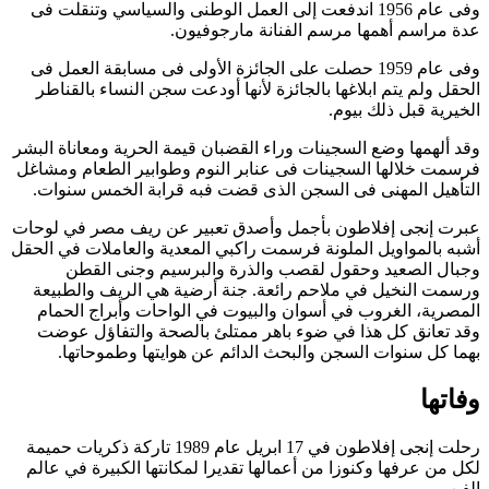
وفى عام 1956 اندفعت إلى العمل الوطنى والسياسي وتنقلت فى
عدة مراسم أهمها مرسم الفنانة مارجوفيون.
وفى عام 1959 حصلت على الجائزة الأولى فى مسابقة العمل فى
الحقل ولم يتم ابلاغها بالجائزة لأنها أودعت سجن النساء بالقناطر
الخيرية قبل ذلك بيوم.
وقد ألهمها وضع السجينات وراء القضبان قيمة الحرية ومعاناة البشر
فرسمت خلالها السجينات فى عنابر النوم وطوابير الطعام ومشاغل
التأهيل المهنى فى السجن الذى قضت فبه قرابة الخمس سنوات.
عبرت إنجى إفلاطون بأجمل وأصدق تعبير عن ريف مصر في لوحات
أشبه بالمواويل الملونة فرسمت راكبي المعدية والعاملات في الحقل
وجبال الصعيد وحقول لقصب والذرة والبرسيم وجنى القطن
ورسمت النخيل في ملاحم رائعة. جنة أرضية هي الريف والطبيعة
المصرية، الغروب في أسوان والبيوت في الواحات وأبراج الحمام
وقد تعانق كل هذا في ضوء باهر ممتلئ بالصحة والتفاؤل عوضت
بهما كل سنوات السجن والبحث الدائم عن هوايتها وطموحاتها.
وفاتها
رحلت إنجى إفلاطون في 17 ابريل عام 1989 تاركة ذكريات حميمة
لكل من عرفها وكنوزا من أعمالها تقديرا لمكانتها الكبيرة في عالم
الفن.