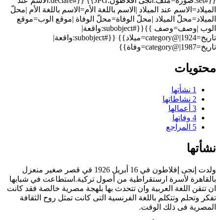
{{#set:صورة=ملف:انجى افلاطون.JPG}} {{#declare:الاسم عند
الميلاد=الاسم عند الميلاد |الاسم باللغة الأم=الاسم باللغة الأم |محلّ
الميلاد=محلّ الميلاد |محلّ الوفاة=محلّ الوفاة |موقع الوب=موقع
الوب |وصف=وصف }}{{#subobject:واقعة|
تاريخ=1924|@category=ميلاد}} {{#subobject:واقعة|
تاريخ=1987|@category=وفاة}}
محتويات
1
نشأتها
2
نشاطاتها
3
أعمالها
4
وفاتها
5
المراجع
نشأتها
ولدت
إنجى إفلاطون
في 16 أبريل 1926 في قصر صغير منعزل
بالقاهرة لأسرة ارستقراطية من أصول تركية.استطاعت في شبابها
ان تتقن اللغة العربية وان تتحدث بها بلهجة مصرية خالصة فقد كانت
تفكر وتحلم وتتكلم باللغة الفرنسية التى كانت تمثل روح الثقافة
المصرية فى ذلك الوقت.