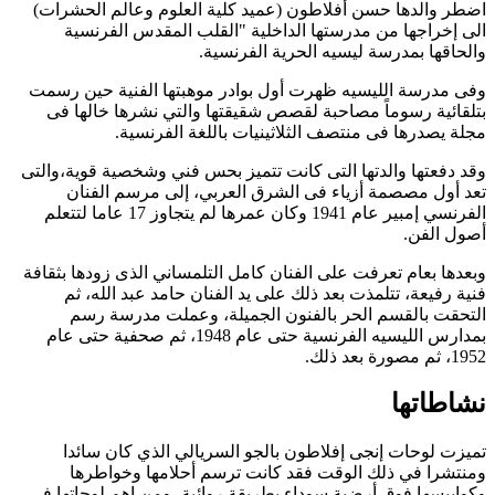
اضطر والدها حسن أفلاطون (عميد كلية العلوم وعالم الحشرات)
الى إخراجها من مدرستها الداخلية "القلب المقدس الفرنسية
والحاقها بمدرسة ليسيه الحرية الفرنسية.
وفى مدرسة الليسيه ظهرت أول بوادر موهبتها الفنية حين رسمت
بتلقائية رسوماً مصاحبة لقصص شقيقتها والتي نشرها خالها فى
مجلة يصدرها فى منتصف الثلاثينيات باللغة الفرنسية.
وقد دفعتها والدتها التى كانت تتميز بحس فني وشخصية قوية،والتى
تعد أول مصصمة أزياء فى الشرق العربي، إلى مرسم الفنان
الفرنسي إمبير عام 1941 وكان عمرها لم يتجاوز 17 عاما لتتعلم
أصول الفن.
وبعدها بعام تعرفت على الفنان كامل التلمساني الذى زودها بثقافة
فنية رفيعة، تتلمذت بعد ذلك على يد الفنان حامد عبد الله، ثم
التحقت بالقسم الحر بالفنون الجميلة، وعملت مدرسة رسم
بمدارس الليسيه الفرنسية حتى عام 1948، ثم صحفية حتى عام
1952، ثم مصورة بعد ذلك.
نشاطاتها
تميزت لوحات
إنجى إفلاطون
بالجو السريالي الذي كان سائدا
ومنتشرا في ذلك الوقت فقد كانت ترسم أحلامها وخواطرها
وكوابيسها فوق أرضية سوداء بطريقة روائية، ومن اهم لوحاتها في