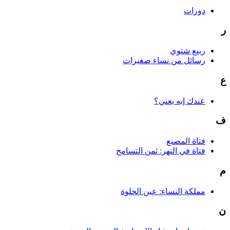
دورات
ر
ربيع شتوي
رسائل من نساء صغيرات
ع
عندك إيه يعني؟
ف
فتاة المصنع
فتاة في النهر: ثمن التسامح
م
مملكة النساء: عين الحلوة
ن