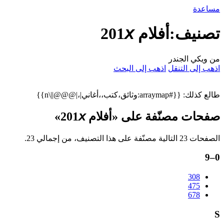
مساعدة
تصنيف:أفلام 201𝘹
من ويكي الجندر
اذهب إلى التنقل
اذهب إلى البحث
طالع كذلك: {{#arraymap:وثائق،كتب،،أغاني|،|@@@||\n}}
صفحات مصنّفة على «أفلام 201𝘹»
الصفحات 23 التالية مصنّفة على هذا التصنيف، من إجمالي 23.
0–9
308
475
678
S