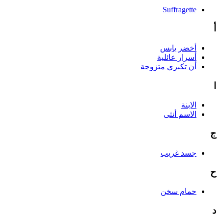
Suffragette
أ
أخضر يابس
أسرار عائلية
أن تكبري متزوجة
ا
الابنة
الاسم أنثى
ج
جسد غريب
ح
حمام سخن
د