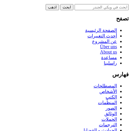
تصفح
الصفحة الرئيسية
أحدث التغييرات
عن المشروع
Über uns
About us
مساعدة
راسلينا
فهارس
المصطلحات
الأشخاص
الكتب
المنظّمات
الصور
الوثائق
الحملات
الترجمات
الحوادث و القضايا