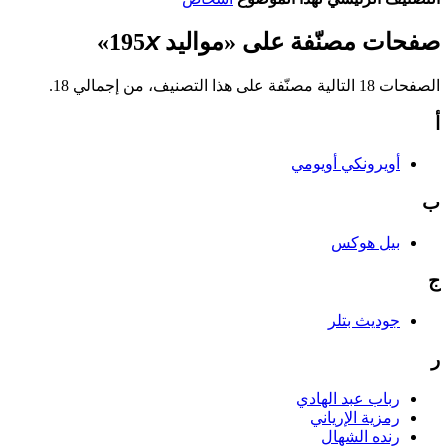
صفحات مصنّفة على «مواليد 195𝘹»
الصفحات 18 التالية مصنّفة على هذا التصنيف، من إجمالي 18.
أ
أويرونكي أويومي
ب
بيل هوكس
ج
جوديث بتلر
ر
رباب عبد الهادي
رمزية الإرياني
رنده الشهال