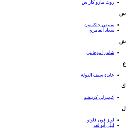
روث مازو كاراس
س
ستيفي جاكسون
سعاد العامري
ش
شاندرا موهانتي
ع
عايدة سيف الدولة
ك
كيمبرلي كرينشو
ل
لويز فون فلوتو
ليلى أبو لغد