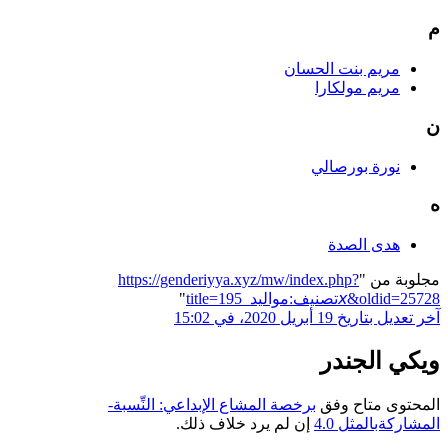
م
مريم بنت الحسان
مريم مولكارا
ن
نورة بورصالي
ه
هدى الصدة
مجلوبة من "
https://genderiyya.xyz/mw/index.php?
title=تصنيف:مواليد_195𝘹&oldid=25728
"
آخر تعديل بتاريخ 19 أبريل 2020، في 15:02
ويكي الجندر
المحتوى متاح وفق
برخصة المشاع الإبداعي: النِّسبة-
المشاركةبالمثل 4.0
إن لم يرد خلاف ذلك.