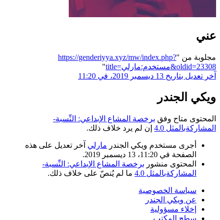
عني
مجلوبة من "
https://genderiyya.xyz/mw/index.php?
title=مستخدم:مارلي&oldid=23308
"
آخر تعديل بتاريخ 13 ديسمبر 2019، في 11:20
ويكي الجندر
المحتوى متاح وفق
برخصة المشاع الإبداعي: النِّسبة-
المشاركةبالمثل 4.0
إن لم يرد خلاف ذلك.
أجرى مستخدم ويكي الجندر
مارلي
آخر تعديل على هذه
الصفحة في 11:20، 13 ديسمبر 2019.
المحتوى منشور
برخصة المشاع الإبداعي: النِّسبة-
المشاركةبالمثل 4.0
ما لم يُنصّ على خلاف ذلك.
سياسة الخصوصية
عن ويكي الجندر
إخلاء مسؤولية
سطح المكتب