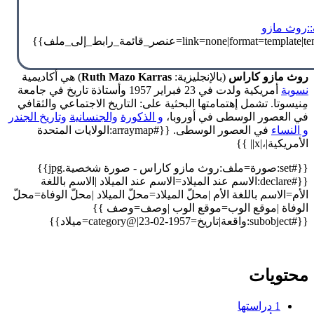
:روث مازو
روث مازو كاراس
(بالإنجليزية:
Ruth Mazo Karras
) هي أكاديمية
نسوية
أمريكية ولدت في 23 فبراير 1957 وأستاذة تاريخ في جامعة
مِنيسوتا. تشمل إهتمامتها البحثية على: التاريخ الاجتماعي والثقافي
في العصور الوسطى في أوروبا،
و الذكورة
والجنسانية
وتاريخ الجندر
و النساء
في العصور الوسطى. {{#arraymap:الولايات المتحدة
الأمريكية|،|x|| }}
{{#set:صورة=ملف:روث مازو كاراس - صورة شخصية.jpg}}
{{#declare:الاسم عند الميلاد=الاسم عند الميلاد |الاسم باللغة
الأم=الاسم باللغة الأم |محلّ الميلاد=محلّ الميلاد |محلّ الوفاة=محلّ
الوفاة |موقع الوب=موقع الوب |وصف=وصف }}
{{#subobject:واقعة|تاريخ=1957-02-23|@category=ميلاد}}
محتويات
1
دراستها