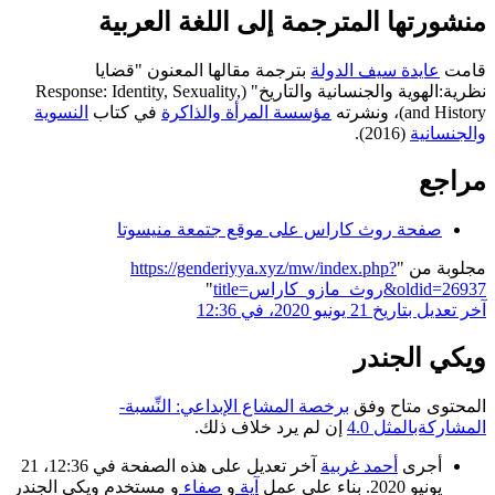
منشورتها المترجمة إلى اللغة العربية
قامت
عايدة سيف الدولة
بترجمة مقالها المعنون "قضايا
نظرية:الهوية والجنسانية والتاريخ" (Response: Identity, Sexuality,
and History)، ونشرته
مؤسسة المرأة والذاكرة
في كتاب
النسوية
والجنسانية
(2016).
مراجع
صفحة روث كاراس على موقع جتمعة منيسوتا
مجلوبة من "
https://genderiyya.xyz/mw/index.php?
title=روث_مازو_كاراس&oldid=26937
"
آخر تعديل بتاريخ 21 يونيو 2020، في 12:36
ويكي الجندر
المحتوى متاح وفق
برخصة المشاع الإبداعي: النِّسبة-
المشاركةبالمثل 4.0
إن لم يرد خلاف ذلك.
أجرى
أحمد غربية
آخر تعديل على هذه الصفحة في 12:36، 21
يونيو 2020. بناء على عمل
آية
و
صفاء
و مستخدم ويكي الجندر