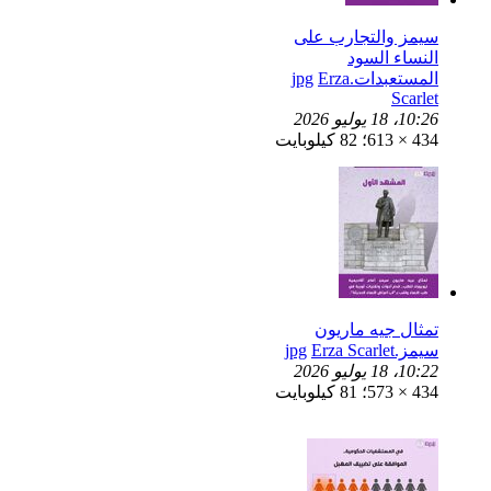
سيمز والتجارب على
النساء السود
المستعبدات.jpg
Erza
Scarlet
10:26، 18 يوليو 2026
434 × 613؛ 82 كيلوبايت
تمثال جيه ماريون
سيمز.jpg
Erza Scarlet
10:22، 18 يوليو 2026
434 × 573؛ 81 كيلوبايت