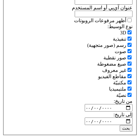
عنوان آي‌پي أو اسم المستخدم
أظهر مرفوعات الروبوتات
نوع الوسيط:
3D
تنفيذية
رسم (صور متجهية)
صوت
صور نقطية
صيغ مضغوطة
غير معروف
مقاطع الفيديو
مكتبيّة
ملتيميديا
نصيّة
من تاريخ:
إلى تاريخ:
بحث