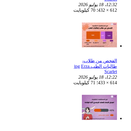
12:32، 18 يوليو 2026
612 × 432؛ 70 كيلوبايت
الفحص من طلاب-
طالبات الطب.jpg
Erza
Scarlet
12:22، 18 يوليو 2026
614 × 433؛ 71 كيلوبايت