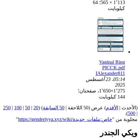
1٬113 × 565؛ 64
كيلوبايت
Vaginal Ring
PICCK.pdf
IAlexander811
05:14، 23 أغسطس
2025
1٬275×1٬650، صفحتان؛
144 كيلوبايت
(الأحدث |
الأقدم
) عرض (50 اللاحقة |
50 السابقة
) (
20
|
50
|
100
|
250
).
500
|
مجلوبة من "
https://genderiyya.xyz/wiki/خاص:ملفات_جديدة
"
ويكي الجندر