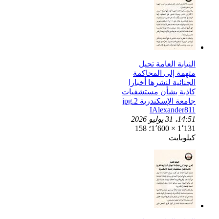
النيابة العامة تحيل
متهمة إلى المحاكمة
الجنائية لنشرها أخبارا
كاذبة بشأن مستشفيات
جامعة الإسكندرية 2.jpg
IAlexander811
14:51، 31 يوليو 2026
1٬131 × 1٬600؛ 158
كيلوبايت