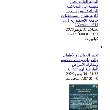
النيابة العامة تحيل
متهمة إلى المحاكمة
الجنائية لنشرها أخبارا
كاذبة بشأن مستشفيات
جامعة الإسكندرية 1.jpg
IAlexander811
14:50، 31 يوليو 2026
1٬131 × 1٬600؛ 159
كيلوبايت
تدبیر الحبالى والأطفال
والصبیان وحفظ صحتهم
ومداواة الأمراض
العارضة لهم.pdf
آية
14:11، 30 يوليو 2026
0 × 0؛ 7٫87 ميجابايت