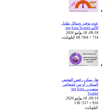
عدم توفير وسائل تقليل
الألم.jpg
Erza Scarlet
09:18، 18 يوليو 2026
714 × 504؛ 68 كيلوبايت
هل يمكن رفض الفحص
المتكرر أو من أشخاص
متعددين.jpg
Erza
Scarlet
09:14، 18 يوليو 2026
916 × 517؛ 136
كيلوبايت