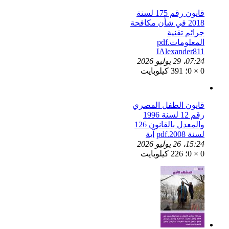
قانون رقم 175 لسنة
2018 في شأن مكافحة
جرائم تقنية
المعلومات.pdf
IAlexander811
07:24، 29 يوليو 2026
0 × 0؛ 391 كيلوبايت
قانون الطفل المصري
رقم 12 لسنة 1996
والمعدل بالقانون 126
لسنة 2008.pdf
آية
15:24، 26 يوليو 2026
0 × 0؛ 226 كيلوبايت