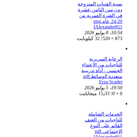
نسبة الفتيات المتزوجة
دون سن الثامن عشرة
في الفترة العمرية من
20-24 عام.png
IAlexander811
10:54، 8 يوليو 2026
873 × 520؛ 32 كيلوبايت
الرعاية السريرية
للناجيات من الاعتداء
الجنسي - أداة تدريبية
متعددة الوسائط.pdf
Erza Scarlet
19:50، 5 يوليو 2026
0 × 0؛ 15٫33 ميجابايت
الخدمات الشاملة
للناجيات من العنف
القائم على النوع
الاجتماعي.pdf
IAlexander811