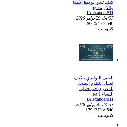
كيف تبدو الولادة الآمنة
والكريمة.jpg
IAlexander811
14:37، 29 يوليو 2026
540 × 540؛ 287
كيلوبايت
العنف التوليدي - كيف
فشل النظام الصحي
المصري في حماية
النساء 1.jpg
IAlexander811
14:33، 29 يوليو 2026
540 × 270؛ 179
كيلوبايت