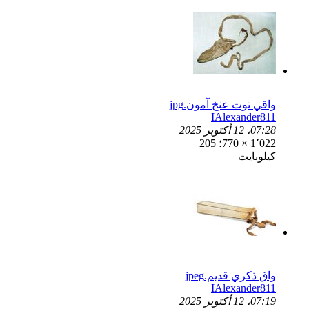
واقي توت عنخ آمون.jpg
IAlexander811
07:28، 12 أكتوبر 2025
1٬022 × 770؛ 205
كيلوبايت
واق ذكري قديم.jpeg
IAlexander811
07:19، 12 أكتوبر 2025