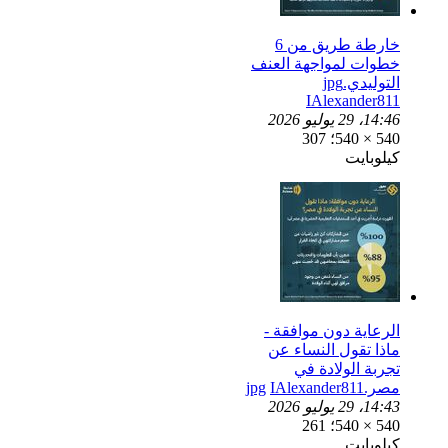
خارطة طريق من 6
خطوات لمواجهة العنف
التوليدي.jpg
IAlexander811
14:46، 29 يوليو 2026
540 × 540؛ 307
كيلوبايت
الرعاية دون موافقة -
ماذا تقول النساء عن
تجربة الولادة في
مصر.jpg
IAlexander811
14:43، 29 يوليو 2026
540 × 540؛ 261
كيلوبايت