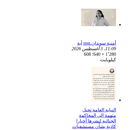
أمنية سويدان.png
آية
11:09، 3 أغسطس 2026
1٬280 × 640؛ 608
كيلوبايت
النيابة العامة تحيل
متهمة إلى المحاكمة
الجنائية لنشرها أخبارا
كاذبة بشأن مستشفيات