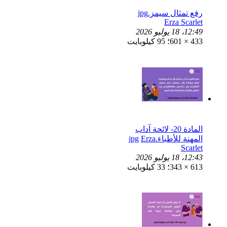
رفع تمثال سيمز.jpg
Erza Scarlet
12:49، 18 يوليو 2026
433 × 601؛ 95 كيلوبايت
المادة 20- لائحة آداب
المهنة للأطباء.jpg
Erza
Scarlet
12:43، 18 يوليو 2026
613 × 343؛ 33 كيلوبايت