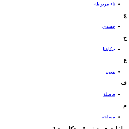
تاء مربوطة
ج
جسدي
ح
حكايتنا
ع
عيب
ف
فاصلة
م
مساحة