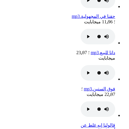
حقنا في المجهولية.mp3
؛ 11٫96 ميجابايت
داتا للبيع.mp3
؛ 23٫97
ميجابايت
فوق الستين.mp3
؛
22٫97 ميجابايت
قالولنا إيه غلط عن