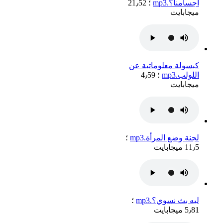
أجسامنا؟.mp3
؛ 21٫52
ميجابايت
كبسولة معلوماتية عن
اللولب.mp3
؛ 4٫59
ميجابايت
لجنة وضع المرأة.mp3
؛
11٫5 ميجابايت
ليه بث نسوي؟.mp3
؛
5٫81 ميجابايت