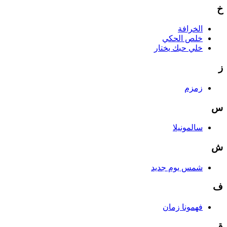
خ
الخرافة
خلص الحكي
خلي حبك يختار
ز
زمزم
س
سالمونيلا
ش
شمس يوم جديد
ف
فهمونا زمان
ق