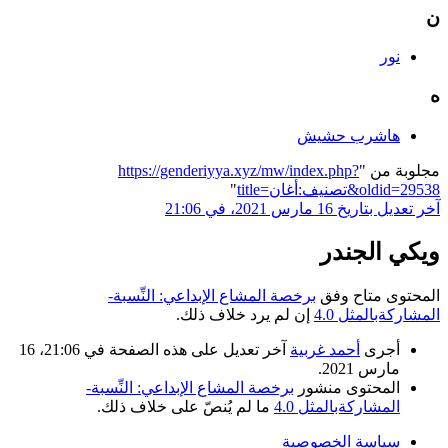
ن
نور
ه
هاشرب حشيش
مجلوبة من "
https://genderiyya.xyz/mw/index.php?
title=تصنيف:أغان&oldid=29538
"
آخر تعديل بتاريخ 16 مارس 2021، في 21:06
ويكي الجندر
المحتوى متاح وفق
برخصة المشاع الإبداعي: النِّسبة-
المشاركةبالمثل 4.0
إن لم يرد خلاف ذلك.
أجرى
أحمد غربية
آخر تعديل على هذه الصفحة في 21:06، 16
مارس 2021.
المحتوى منشور
برخصة المشاع الإبداعي: النِّسبة-
المشاركةبالمثل 4.0
ما لم يُنصّ على خلاف ذلك.
سياسة الخصوصية