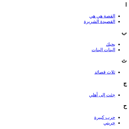
ا
القصة هي هي
القصيدة الشريرة
ب
بحبك
البنات البنات
ث
ثلاث قصائد
ج
جئت إلى أهلي
ح
حرب كبيرة
حريتي