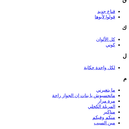
قناع جديد
قولوا لأبوها
ك
كل الألوان
كوني
ل
لكل واحدة حكاية
م
ما بتغيرني
ماتحسبوش يا بنات إن الجواز راحة
مرة مرار
المريلة الكحلي
مناكير
منكم وفيكم
مين السبب