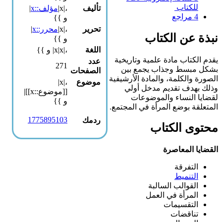
للكتاب
تأليف
،|x|
مؤلف::x
|
4
مراجع
و }}
تحرير
،|x|
محرر::x
|
نبذة عن الكتاب
و }}
اللغة
،|x|x| و }}
يقدم الكتاب مادة علمية وتاريخية
عدد
271
بشكل مبسط وجذاب يجمع بين
الصفحات
الصورة والكلمة، والمادة الأرشيفية
موضوع
،|x|
وذلك بهدف تقديم مدخل أولي
[[موضوع::x]]|
لقضايا النساء والموضوعات
و }}
المتعلقة بوضع المرأة في المجتمع.
1775895103
ردمك
محتوى الكتاب
القضايا المعاصرة
التفرقة
التنميط
القوالب السالبة
المرأة في العمل
التقسيمات
تناقضات