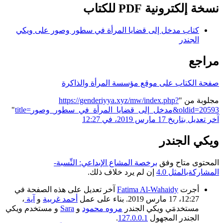
نسخة إلكترونية PDF للكتاب
كتاب مدخل إلى قضايا المرأة في سطور وصور على ويكي
الجندر
مراجع
صفحة الكتاب على موقع مؤسسة المرأة والذاكرة
مجلوبة من "
https://genderiyya.xyz/mw/index.php?
title=مدخل_إلى_قضايا_المرأة_في_سطور_وصور&oldid=20593
"
آخر تعديل بتاريخ 17 مارس 2019، في 12:27
ويكي الجندر
المحتوى متاح وفق
برخصة المشاع الإبداعي: النِّسبة-
المشاركةبالمثل 4.0
إن لم يرد خلاف ذلك.
أجرت
Fatima Al-Wahaidy
آخر تعديل على هذه الصفحة في
12:27، 17 مارس 2019. بناء على عمل
أحمد غربية
و
آية
،
مستخدمَي ويكي الجندر
مروه محمود
و
Sara
و مستخدم ويكي
الجندر المجهول
127.0.0.1
.