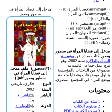
عدل
{{#arraymap:قضايا المرأة|،|x|}}
مدخل إلى قضايا المرأة فى
{{#arraymap:ملتقى المرأة
سطور وصور
والذاكرة|،|x|}}
{{#arraymap:مصر|،|x|}}
{{#set:رمز اللغة=ar|+sep}}
{{#declare: العنوان=العنوان |
صورة=صورة |السنة=السنة |
ردمك=ISBN }}
مدخل إلى قضايا المرأة فى سطور
وصور
كتاب صادر عن
مؤسسة
المرأة والذاكرة
سنة 2002، وهو
نتاج عمل جماعى قامت به
{{#set:صورة=ملف:مدخل
مجموعة من الباحثات بالمؤسسة
إلى قضايا المرأة في
يتناول موضوعات وقضايا متعلقة
سطور وصور.pdf}}
بوضع المرأة في المجتمع المصري.
النوع
فكري، تاريخي
2002
محتويات
السنة
الناشر
،|x|
ناشر::x
|
و }}
1
نبذة عن الكتاب
الدولة
،|x|
الدولة::x
|
2
محتوى الكتاب
و }}
3
نسخة إلكترونية PDF