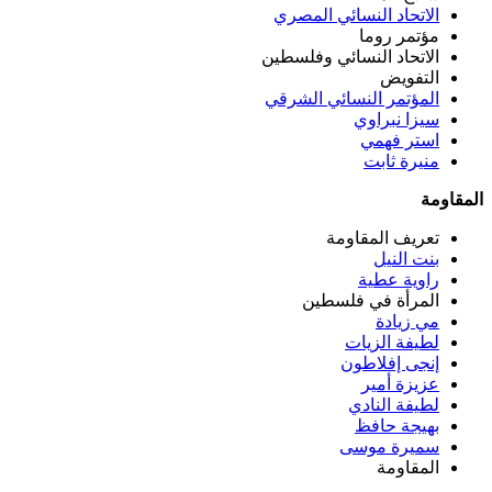
الاتحاد النسائي المصري
مؤتمر روما
الاتحاد النسائي وفلسطين
التفويض
المؤتمر النسائي الشرقي
سيزا نبراوي
استر فهمي
منيرة ثابت
المقاومة
تعريف المقاومة
بنت النيل
راوية عطية
المرأة في فلسطين
مي زيادة
لطيفة الزيات
إنجى إفلاطون
عزيزة أمير
لطيفة النادي
بهيجة حافظ
سميرة موسى
المقاومة