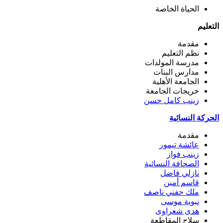
الحياة الخاصة
التعليم
مقدمة
نظم التعليم
مدرسة المولدات
مدارس البنات
الجامعة الأهلية
خريجات الجامعة
زينب كامل حسن
الحركة النسائية
مقدمة
عائشة تيمور
زينب فواز
الصحافة النسائية
نازلي فاضل
قاسم أمين
ملك حفني ناصف
نبوية موسى
هدى شعراوى
سلاح المقاطعة