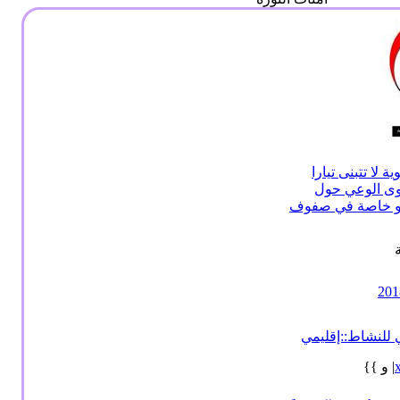
لا تتبنى تيارا
وى الوعي حول
ي و خاصة في صفوف
 للنشاط::إقليمي
| و }}