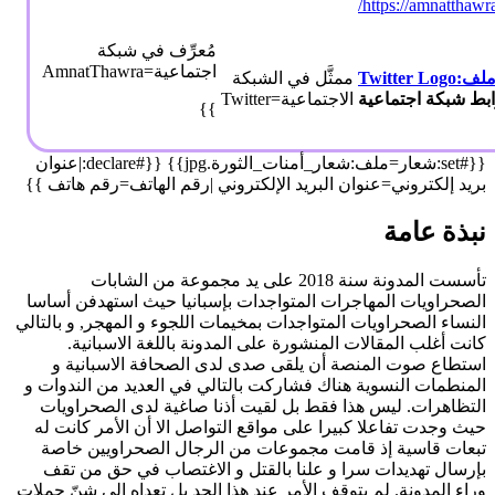
https://amnatthawr
مُعرِّف في شبكة
اجتماعية=AmnatThawra
ملف:Twitter Logo
ممثَّل في الشبكة
الاجتماعية=Twitter
}}
{{#set:شعار=ملف:شعار_أمنات_الثورة.jpg}} {{#declare:|عنوان
بريد إلكتروني=عنوان البريد الإلكتروني |رقم الهاتف=رقم هاتف }}
نبذة عامة
تأسست المدونة سنة 2018 على يد مجموعة من الشابات
الصحراويات المهاجرات المتواجدات بإسبانيا حيث استهدفن أساسا
النساء الصحراويات المتواجدات بمخيمات اللجوء و المهجر, و بالتالي
كانت أغلب المقالات المنشورة على المدونة باللغة الاسبانية.
استطاع صوت المنصة أن يلقى صدى لدى الصحافة الاسبانية و
المنطمات النسوية هناك فشاركت بالتالي في العديد من الندوات و
التظاهرات. ليس هذا فقط بل لقيت أذنا صاغية لدى الصحراويات
حيث وجدت تفاعلا كبيرا على مواقع التواصل الا أن الأمر كانت له
تبعات قاسية إذ قامت مجموعات من الرجال الصحراويين خاصة
بإرسال تهديدات سرا و علنا بالقتل و الاغتصاب في حق من تقف
وراء المدونة. لم يتوقف الأمر عند هذا الحد بل تعداه الى شنّ حملات