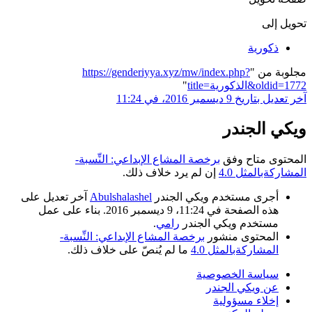
تحويل إلى
ذكورية
مجلوبة من "
https://genderiyya.xyz/mw/index.php?
title=الذكورية&oldid=1772
"
آخر تعديل بتاريخ 9 ديسمبر 2016، في 11:24
ويكي الجندر
المحتوى متاح وفق
برخصة المشاع الإبداعي: النِّسبة-
المشاركةبالمثل 4.0
إن لم يرد خلاف ذلك.
أجرى مستخدم ويكي الجندر
Abulshalashel
آخر تعديل على
هذه الصفحة في 11:24، 9 ديسمبر 2016. بناء على عمل
مستخدم ويكي الجندر
رامي
.
المحتوى منشور
برخصة المشاع الإبداعي: النِّسبة-
المشاركةبالمثل 4.0
ما لم يُنصّ على خلاف ذلك.
سياسة الخصوصية
عن ويكي الجندر
إخلاء مسؤولية