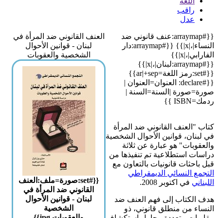
اللغة
راقب
عدل
{{#arraymap:عنف قانوني ضد
العنف القانوني ضد المرأة في
النساء|،|x|}} {{#arraymap:دار
لبنان - قوانين الأحوال
الفارابي|،|x|}}
الشخصية والعقوبات
{{#arraymap:لبنان|،|x|}}
{{#set:رمز اللغة=ar|+sep}}
{{#declare: العنوان=العنوان |
صورة=صورة |السنة=السنة |
ردمك=ISBN }}
كتاب "العنف القانوني ضد المرأة
في لبنان، قوانين الأحوال الشخصية
والعقوبات" هو عبارة عن ثلاثة
دراسات استطلاعية تم تنفيذها من
قبل باحثات قانونيات بالتعاون مع
التجمع النسائي الديمقراطي
{{#set:صورة=ملف:العنف
اللبناني
في اكتوبر 2008.
القانوني ضد المرأة في
لبنان - قوانين الأحوال
هدف الكتاب إلى فهم العنف ضد
الشخصية
النساء من منطلق قانوني، ذو
والعقوبات.jpg}}
مقاربات متعددة، يحاول استكشاف