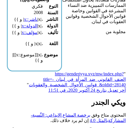
الممارسات التمييزية ضد النساء
النوع
فكري
المشرعة في القوانين وخاصة
2008
السنة
قوانين الأحوال الشخصية وقوانين
الناشر
،|x|
ناشر::x
| و }}
العقوبات في لبنان.
الدولة
،|x|
الدولة::x
| و }}
مجلوبة من
تأليف
،|x|
مؤلف::x
| و }}
اللغة
،|x|x| و }}
موضوع
،|x|[[موضوع::x]]|
و }}
https://genderiyya.xyz/mw/index.php?
"
title=العنف_القانوني_ضد_المرأة_في_لبنان_-
_قوانين_الأحوال_الشخصية_والعقوبات&oldid=28140
"
آخر تعديل بتاريخ 24 أكتوبر 2020، في 11:51
ويكي الجندر
المحتوى متاح وفق
برخصة المشاع الإبداعي: النِّسبة-
المشاركةبالمثل 4.0
إن لم يرد خلاف ذلك.