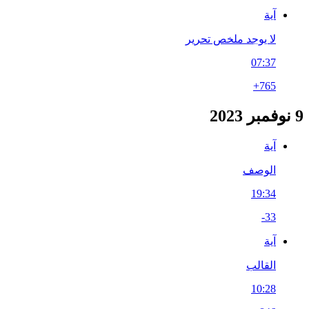
آية
لا يوجد ملخص تحرير
07:37
+765
9 نوفمبر 2023
آية
الوصف
19:34
-33
آية
القالب
10:28