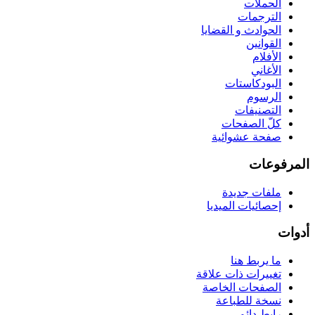
الحملات
الترجمات
الحوادث و القضايا
القوانين
الأفلام
الأغاني
البودكاستات
الرسوم
التصنيفات
كلّ الصفحات
صفحة عشوائية
المرفوعات
ملفات جديدة
إحصائيات الميديا
أدوات
ما يربط هنا
تغييرات ذات علاقة
الصفحات الخاصة
نسخة للطباعة
رابط دائم