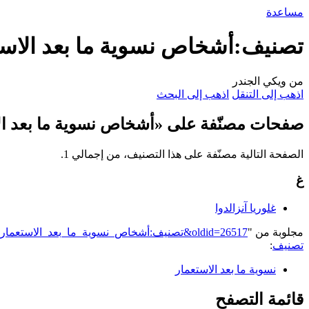
مساعدة
تصنيف:أشخاص نسوية ما بعد الاست
من ويكي الجندر
اذهب إلى التنقل
اذهب إلى البحث
صفحات مصنّفة على «أشخاص نسوية ما بعد ال
الصفحة التالية مصنّفة على هذا التصنيف، من إجمالي 1.
غ
غلوريا آنزالدوا
مجلوبة من "
https://genderiyya.xyz/mw/index.php?title=تصنيف:أشخاص_نسوية_ما_بعد_الاستعمار&oldid=26517
تصنيف
:
نسوية ما بعد الاستعمار
قائمة التصفح