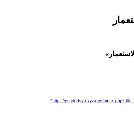
عمار
استعمار»
"