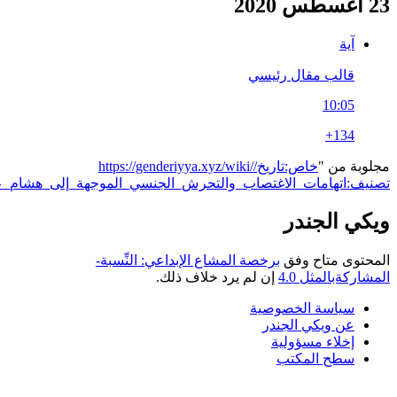
آية
قالب مقال رئيسي
10:05
+134
بة من "
https://genderiyya.xyz/wiki/خاص:تاريخ/
ف:اتهامات_الاغتصاب_والتحرش_الجنسي_الموجهة_إلى_هشام_علام
"
ي الجندر
توى متاح وفق
برخصة المشاع الإبداعي: النِّسبة-
ركةبالمثل 4.0
إن لم يرد خلاف ذلك.
سياسة الخصوصية
عن ويكي الجندر
إخلاء مسؤولية
سطح المكتب