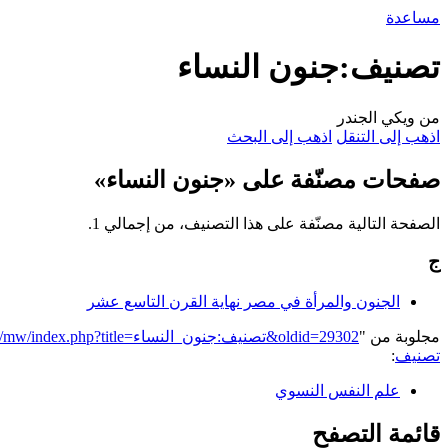
مساعدة
تصنيف:جنون النساء
من ويكي الجندر
اذهب إلى التنقل
اذهب إلى البحث
صفحات مصنّفة على «جنون النساء»
الصفحة التالية مصنّفة على هذا التصنيف، من إجمالي 1.
ج
الجنون والمرأة في مصر نهاية القرن التاسع عشر
مجلوبة من "
https://genderiyya.xyz/mw/index.php?title=تصنيف:جنون_النساء&oldid=29302
تصنيف
:
علم النفس النسوي
قائمة التصفح