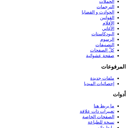
الحملات
الترجمات
الحوادث و القضايا
القوانين
الأفلام
الأغاني
البودكاستات
الرسوم
التصنيفات
كلّ الصفحات
صفحة عشوائية
المرفوعات
ملفات جديدة
إحصائيات الميديا
أدوات
ما يربط هنا
تغييرات ذات علاقة
الصفحات الخاصة
نسخة للطباعة
رابط دائم