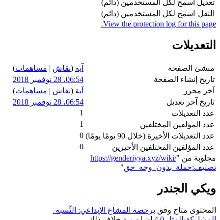
تعديل
اسمح لكل المستخدمين (دائم)
النقل
اسمح لكل المستخدمين (دائم)
View the protection log for this page.
التعديلات
منشئ الصفحة
آية
(
نقاش
|
مساهمات
)
تاريخ إنشاء الصفحة
06:54، 28 نوفمبر 2018
آخر محرر
آية
(
نقاش
|
مساهمات
)
تاريخ آخر تعديل
06:54، 28 نوفمبر 2018
1
عدد التعديلات
1
عدد المؤلفين المختلفين
0
عدد التعديلات الأخيرة (خلال 90 يومًا يومًا)
0
عدد المؤلفين المختلفين الأخيرين
مجلوبة من "
https://genderiyya.xyz/wiki/
تصنيف:حملة_بدون_وجه_حق
"
ويكي الجندر
المحتوى متاح وفق
برخصة المشاع الإبداعي: النِّسبة-
المشاركةبالمثل 4.0
إن لم يرد خلاف ذلك.