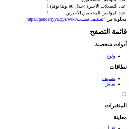
1
عدد التعديلات الأخيرة (خلال 90 يومًا يومًا)
1
عدد المؤلفين المختلفين الأخيرين
مجلوبة من "
https://genderiyya.xyz/wiki/تصنيف:قضيب
"
قائمة التصفح
أدوات شخصية
ولوج
نطاقات
تصنيف
نقاش
المتغيرات
معاينة
اقرأ