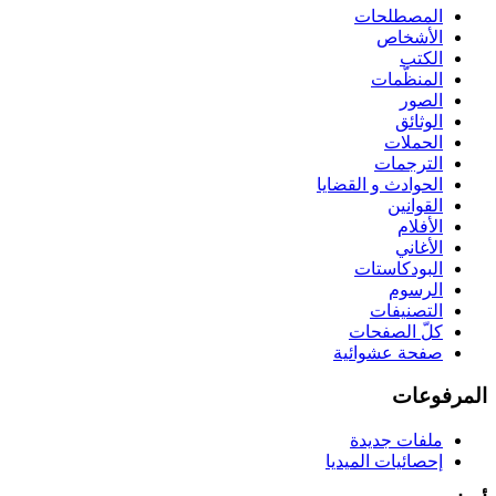
المصطلحات
الأشخاص
الكتب
المنظّمات
الصور
الوثائق
الحملات
الترجمات
الحوادث و القضايا
القوانين
الأفلام
الأغاني
البودكاستات
الرسوم
التصنيفات
كلّ الصفحات
صفحة عشوائية
المرفوعات
ملفات جديدة
إحصائيات الميديا