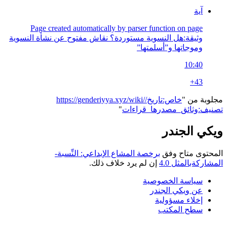
آية
Page created automatically by parser function on page
وثيقة:هل النسوية مستوردة؟ نقاش مفتوح عن نشأة النسوية
وموجاتها و”أسلمتها”
10:40
+43
مجلوبة من "
https://genderiyya.xyz/wiki/خاص:تاريخ/
تصنيف:وثائق_مصدرها_قراءات
"
ويكي الجندر
المحتوى متاح وفق
برخصة المشاع الإبداعي: النِّسبة-
المشاركةبالمثل 4.0
إن لم يرد خلاف ذلك.
سياسة الخصوصية
عن ويكي الجندر
إخلاء مسؤولية
سطح المكتب