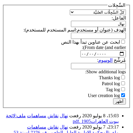
السِّجِلات
الفاعل:
الهدف (عنوان أو مستخدم:اسم المستخدم للمستخدم):
ابحث عن عناوين تبدأ بهذا النص
From date (and earlier):
مُرشِّح
الوسوم
:
Show additional logs:
Thanks log
Patrol log
Tag log
User creation log
أظهر
15:03، 8 يوليو 2020 رفعت
نهال
نقاش
مساهمات
ملف:لائحة
بيوت العاهرات1905 .pdf
23:17، 7 يوليو 2020 رفعت
نهال
نقاش
مساهمات
ملف:المحكمة الإدارية العليا - الطعن رقم 7276 لسنة 53