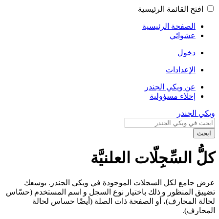
افتح القائمة الرئيسية
الصفحة الرئيسية
عشوائي
دخول
الإعدادات
عن ويكي الجندر
إخلاء مسؤولية
ويكي الجندر
ابحث
كلُّ السِّجِلّات العلنيَّة
عرض جامع لكل السجلات الموجودة في ويكي الجندر. بوسعك
تضييق المنظور و ذلك باختيار نوع السجل و اسم المستخدم (حسّاس
لحالة المحارف)، أو الصفحة ذات الصلة (أيضًا حساس لحالة
المحارف).