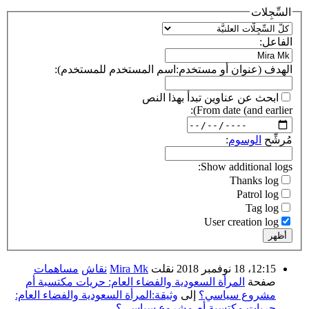
السِّجِلات
الفاعل:
الهدف (عنوان أو مستخدم:اسم المستخدم للمستخدم):
ابحث عن عناوين تبدأ بهذا النص
From date (and earlier):
مُرشِّح
الوسوم
:
Show additional logs:
Thanks log
Patrol log
Tag log
User creation log
أظهر
12:15، 18 نوفمبر 2018 نقلت
Mira Mk
نقاش
مساهمات
صفحة
المرأة السعودية والفضاء العام: حريات مكتسبة أم
مشروع سياسي؟
إلى
وثيقة:المرأة السعودية والفضاء العام:
حريات مكتسبة أم مشروع سياسي؟