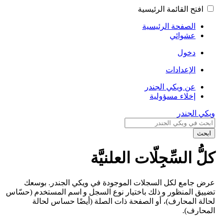
افتح القائمة الرئيسية
الصفحة الرئيسية
عشوائي
دخول
الإعدادات
عن ويكي الجندر
إخلاء مسؤولية
ويكي الجندر
ابحث
كلُّ السِّجِلّات العلنيَّة
عرض جامع لكل السجلات الموجودة في ويكي الجندر. بوسعك
تضييق المنظور و ذلك باختيار نوع السجل و اسم المستخدم (حسّاس
لحالة المحارف)، أو الصفحة ذات الصلة (أيضًا حساس لحالة
المحارف).