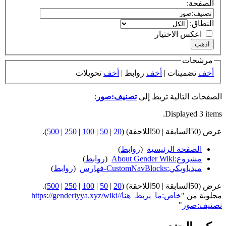
الصفحة:
النطاق:
اعكس الاختيار
مرشحات
أخف
تضمينات |
أخف
روابط |
أخف
تحويلات
الصفحات التالية تربط إلى
تصنيف:صور
:
Displayed 3 items.
عرض (50السابقة | 50اللاحقة) (
20
|
50
|
100
|
250
|
500
).
الصفحة الرئيسية
‏
(
روابط
)
مشروع:About Gender Wiki
‏
(
روابط
)
ميدياويكي:CustomNavBlocks-فهارس
‏
(
روابط
)
عرض (50السابقة | 50اللاحقة) (
20
|
50
|
100
|
250
|
500
).
مجلوبة من "
https://genderiyya.xyz/wiki/خاص:ما_يربط_هنا/
تصنيف:صور
"