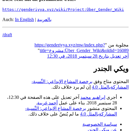
https://genderiyya.xyz/wiki/Project:Über_Gender_Wiki
بالعربية
|
In English
Auch:
/draft
مجلوبة من "
https://genderiyya.xyz/mw/index.php?
title=مشروع:Über_Gender_Wiki&oldid=16089
"
آخر تعديل بتاريخ 28 سبتمبر 2018، في 12:30
ويكي الجندر
المحتوى متاح وفق
برخصة المشاع الإبداعي: النِّسبة-
المشاركةبالمثل 4.0
إن لم يرد خلاف ذلك.
أجرى
إبراهيم محمد
آخر تعديل على هذه الصفحة في 12:30،
28 سبتمبر 2018. بناء على عمل
أحمد غربية
.
المحتوى منشور
برخصة المشاع الإبداعي: النِّسبة-
المشاركةبالمثل 4.0
ما لم يُنصّ على خلاف ذلك.
سياسة الخصوصية
عن ويكي الجندر