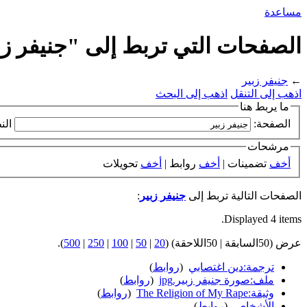
مساعدة
الصفحات التي تربط إلى "جنيفر زب
←
جنيفر زبير
اذهب إلى التنقل
اذهب إلى البحث
ما يربط هنا
الصفحة:
الن
مرشحات
أخف
تضمينات |
أخف
روابط |
أخف
تحويلات
الصفحات التالية تربط إلى
جنيفر زبير
:
Displayed 4 items.
عرض (50السابقة | 50اللاحقة) (
20
|
50
|
100
|
250
|
500
).
ترجمة:دين اغتصابي
‏
(
روابط
)
ملف:صورة جنيفر زبير.jpg
‏
(
روابط
)
وثيقة:The Religion of My Rape
‏
(
روابط
)
الأشخاص
‏
(
روابط
)