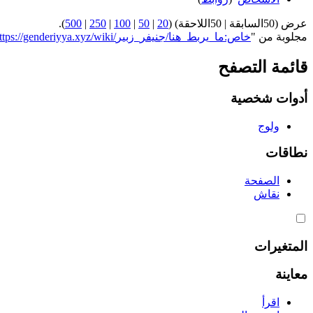
عرض (50السابقة | 50اللاحقة) (
20
|
50
|
100
|
250
|
500
).
مجلوبة من "
https://genderiyya.xyz/wiki/خاص:ما_يربط_هنا/جنيفر_زبير
قائمة التصفح
أدوات شخصية
ولوج
نطاقات
الصفحة
نقاش
المتغيرات
معاينة
اقرأ