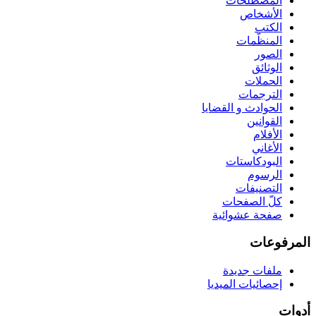
المصطلحات
الأشخاص
الكتب
المنظّمات
الصور
الوثائق
الحملات
الترجمات
الحوادث و القضايا
القوانين
الأفلام
الأغاني
البودكاستات
الرسوم
التصنيفات
كلّ الصفحات
صفحة عشوائية
المرفوعات
ملفات جديدة
إحصائيات الميديا
أدوات