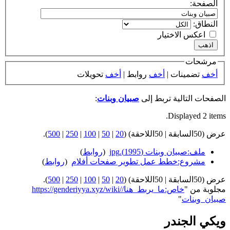
الصفحة:
النطاق:
اعكس الاختيار
مرشحات
أخف
تضمينات |
أخف
روابط |
أخف
تحويلات
الصفحات التالية تربط إلى
صبيان وبنات
:
Displayed 2 items.
عرض (50السابقة | 50اللاحقة) (
20
|
50
|
100
|
250
|
500
).
ملف:صبيان وبنات (1995).jpg
‏
(
روابط
)
مشروع:خطط عمل تطوير صفحات أفلام
‏
(
روابط
)
عرض (50السابقة | 50اللاحقة) (
20
|
50
|
100
|
250
|
500
).
مجلوبة من "
https://genderiyya.xyz/wiki/خاص:ما_يربط_هنا/
صبيان_وبنات
"
ويكي الجندر