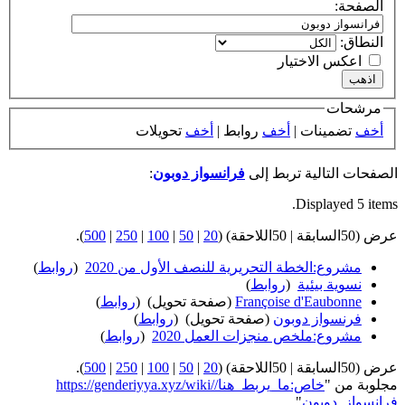
الصفحة:
النطاق:
اعكس الاختيار
مرشحات
أخف
تضمينات |
أخف
روابط |
أخف
تحويلات
الصفحات التالية تربط إلى
فرانسواز دوبون
:
Displayed 5 items.
عرض (50السابقة | 50اللاحقة) (
20
|
50
|
100
|
250
|
500
).
مشروع:الخطة التحريرية للنصف الأول من 2020
‏
(
روابط
)
نسوية بيئية
‏
(
روابط
)
Françoise d'Eaubonne
(صفحة تحويل) ‏
(
روابط
)
فرنسواز دوبون
(صفحة تحويل) ‏
(
روابط
)
مشروع:ملخص منجزات العمل 2020
‏
(
روابط
)
عرض (50السابقة | 50اللاحقة) (
20
|
50
|
100
|
250
|
500
).
مجلوبة من "
https://genderiyya.xyz/wiki/خاص:ما_يربط_هنا/
فرانسواز_دوبون
"