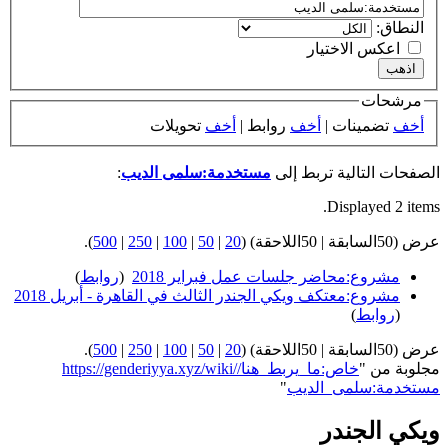
النطاق:
اعكس الاختيار
مرشحات
أخف
تضمينات |
أخف
روابط |
أخف
تحويلات
الصفحات التالية تربط إلى
مستخدمة:سلمى الديب
:
Displayed 2 items.
عرض (50السابقة | 50اللاحقة) (
20
|
50
|
100
|
250
|
500
).
مشروع:محاضر جلسات عمل فبراير 2018
‏
(
روابط
)
مشروع:معتكف ويكي الجندر الثالث في القاهرة - أبريل 2018
‏
(
روابط
)
عرض (50السابقة | 50اللاحقة) (
20
|
50
|
100
|
250
|
500
).
مجلوبة من "
https://genderiyya.xyz/wiki/خاص:ما_يربط_هنا/
مستخدمة:سلمى_الديب
"
ويكي الجندر