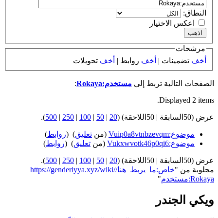
النطاق:
اعكس الاختيار
مرشحات
أخف
تضمينات |
أخف
روابط |
أخف
تحويلات
الصفحات التالية تربط إلى
مستخدم:Rokaya
:
Displayed 2 items.
عرض (50السابقة | 50اللاحقة) (
20
|
50
|
100
|
250
|
500
).
موضوع:Vuip0a8vtnbzevqm
(من
تعليق
) ‏
(
روابط
)
موضوع:Vukxwvotk46p0qi6
(من
تعليق
) ‏
(
روابط
)
عرض (50السابقة | 50اللاحقة) (
20
|
50
|
100
|
250
|
500
).
مجلوبة من "
https://genderiyya.xyz/wiki/خاص:ما_يربط_هنا/
مستخدم:Rokaya
"
ويكي الجندر