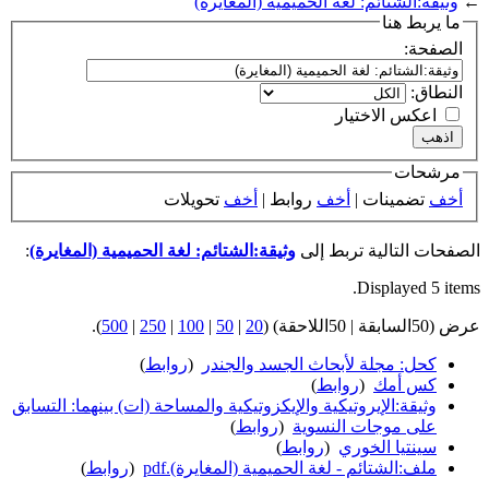
←
وثيقة:الشتائم: لغة الحميمية (المغايرة)
ما يربط هنا
الصفحة:
النطاق:
اعكس الاختيار
مرشحات
أخف
تضمينات |
أخف
روابط |
أخف
تحويلات
الصفحات التالية تربط إلى
وثيقة:الشتائم: لغة الحميمية (المغايرة)
:
Displayed 5 items.
عرض (50السابقة | 50اللاحقة) (
20
|
50
|
100
|
250
|
500
).
كحل: مجلة لأبحاث الجسد والجندر
‏
(
روابط
)
كس أمك
‏
(
روابط
)
وثيقة:الإيروتيكية والإيكزوتيكية والمساحة (ات) بينهما: التسابق
على موجات النسوية
‏
(
روابط
)
سينتيا الخوري
‏
(
روابط
)
ملف:الشتائم - لغة الحميمية (المغايرة).pdf
‏
(
روابط
)