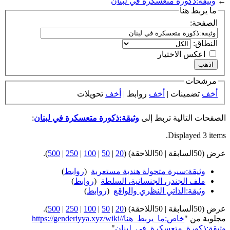
←
وثيقة:ذكورة متعسكرة في لبنان
ما يربط هنا
الصفحة:
النطاق:
اعكس الاختيار
مرشحات
أخف
تضمينات |
أخف
روابط |
أخف
تحويلات
الصفحات التالية تربط إلى
وثيقة:ذكورة متعسكرة في لبنان
:
Displayed 3 items.
عرض (50السابقة | 50اللاحقة) (
20
|
50
|
100
|
250
|
500
).
وثيقة:سيرة متحولة هندية مستعربة
‏
(
روابط
)
ملف الجندر، الجنسانية، السلطة
‏
(
روابط
)
وثيقة:الذاتي النظري والواقع
‏
(
روابط
)
عرض (50السابقة | 50اللاحقة) (
20
|
50
|
100
|
250
|
500
).
مجلوبة من "
https://genderiyya.xyz/wiki/خاص:ما_يربط_هنا/
وثيقة:ذكورة_متعسكرة_في_لبنان
"