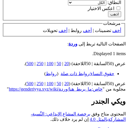
النطاق:
اعكس الاختيار
مرشحات
أخف
تضمينات |
أخف
روابط |
أخف
تحويلات
الصفحات التالية تربط إلى
وردة
:
Displayed 1 items.
عرض (50السابقة | 50اللاحقة) (
20
|
50
|
100
|
250
|
500
).
حقوق النساء/روابط ذات صلة
‏
(
روابط
)
عرض (50السابقة | 50اللاحقة) (
20
|
50
|
100
|
250
|
500
).
مجلوبة من "
https://genderiyya.xyz/wiki/خاص:ما_يربط_هنا/وردة
"
ويكي الجندر
المحتوى متاح وفق
برخصة المشاع الإبداعي: النِّسبة-
المشاركةبالمثل 4.0
إن لم يرد خلاف ذلك.