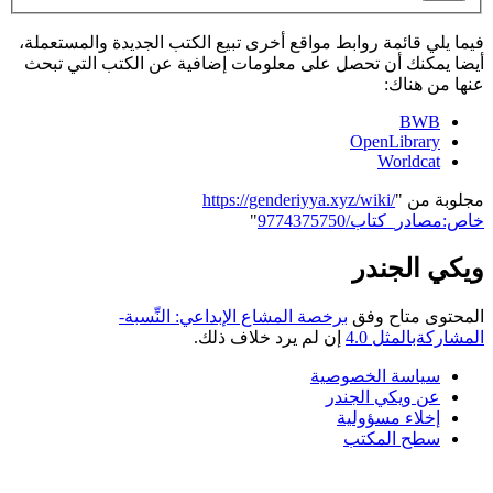
فيما يلي قائمة روابط مواقع أخرى تبيع الكتب الجديدة والمستعملة،
أيضا يمكنك أن تحصل على معلومات إضافية عن الكتب التي تبحث
عنها من هناك:
BWB
OpenLibrary
Worldcat
مجلوبة من "
https://genderiyya.xyz/wiki/
خاص:مصادر_كتاب/9774375750
"
ويكي الجندر
المحتوى متاح وفق
برخصة المشاع الإبداعي: النِّسبة-
المشاركةبالمثل 4.0
إن لم يرد خلاف ذلك.
سياسة الخصوصية
عن ويكي الجندر
إخلاء مسؤولية
سطح المكتب