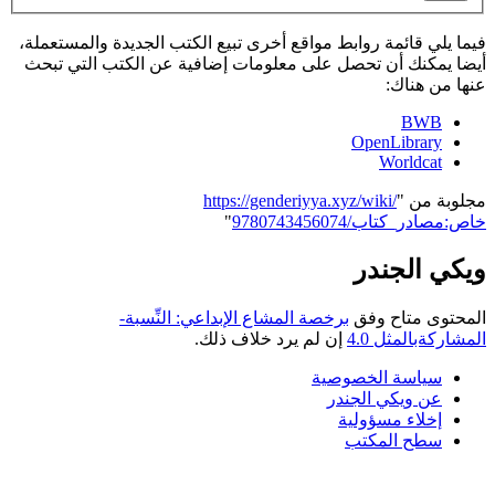
فيما يلي قائمة روابط مواقع أخرى تبيع الكتب الجديدة والمستعملة،
أيضا يمكنك أن تحصل على معلومات إضافية عن الكتب التي تبحث
عنها من هناك:
BWB
OpenLibrary
Worldcat
مجلوبة من "
https://genderiyya.xyz/wiki/
خاص:مصادر_كتاب/9780743456074
"
ويكي الجندر
المحتوى متاح وفق
برخصة المشاع الإبداعي: النِّسبة-
المشاركةبالمثل 4.0
إن لم يرد خلاف ذلك.
سياسة الخصوصية
عن ويكي الجندر
إخلاء مسؤولية
سطح المكتب