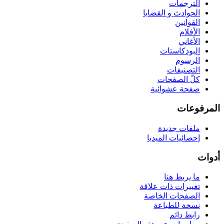
الترجمات
الحوادث و القضايا
القوانين
الأفلام
الأغاني
البودكاستات
الرسوم
التصنيفات
كلّ الصفحات
صفحة عشوائية
المرفوعات
ملفات جديدة
إحصائيات الميديا
أدوات
ما يربط هنا
تغييرات ذات علاقة
الصفحات الخاصة
نسخة للطباعة
رابط دائم