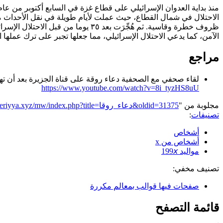
الاحتلال في شمال القطاع، حيث عملت لأيام طويلة في نقل الأحدا
ظروف خطرة وقاسية. ثم هُجِّرَت بعد ٣٥ يوما
الآمن، كما يدعي الاحتلال الإسرائيلي، مما جعلها تجبر على ترك عمل
مراجع
لقاء صحفي مع الصحفية دعاء روقة على قناة الجزيرة بعد أن تهج
https://www.youtube.com/watch?v=8i_tyzHS8uU
مجلوبة من "
https://genderiyya.xyz/mw/index.php?title=دعاء_روقا&oldid=31375
تصنيفات
:
أشخاص
أشخاص من x
مواليد 199𝘹
تصنيف مخفي:
صفحات فيها قوالب بمعالم مكررة
قائمة التصفح