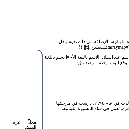
بنانية، بالإضافة إلى ذلك تقوم بنقل
}}
jpg}} {:الاسم عند الميلاد=الاسم عند الميلاد |الاسم باللغة الأم=الاسم باللغة
لوب=موقع الوب |وصف=وصف }}
دعاء روقة، هي صحفية ومراسلة من قطاع غزة في فلسطين، حيث ولدت في عام ١٩٩٤. درست في مرحلتها
. تعمل في قناة المسيرة اللبنانية.
محلّ
غزة
الميلاد