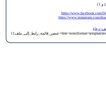
| و }}
https://www.facebook.com/
https://www.instagram.com/doa
ف::دعاء