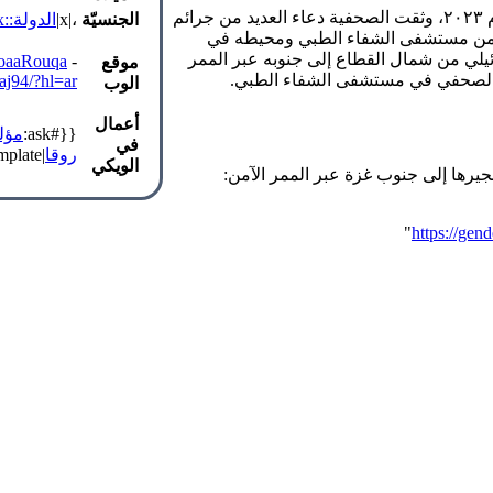
منذ بداية العدوان الإسرائيلي على قطاع غزة في السابع أكتوبر من عام ٢٠٢٣، وثقت الصحفية دعاء العديد من جرائم
الجنسيّة
،|x|
الدولة::x
ث من مستشفى الشفاء الطبي ومحيطه في
 من قبل الاحتلال الإسرائيلي من شمال القطاع إلى جنوبه عبر الممر
DoaaRouqa
-
موقع
ها الصحفي في مستشفى الشفاء الطبي.
aj94/?hl=ar
الوب
أعمال
{{#ask:
مؤل
في
روقا
|link=none|format=template|template=عنصر_قائمة_رابط_إلى_ملف}}
الويكي
يرها إلى جنوب غزة عبر الممر الآمن:
"