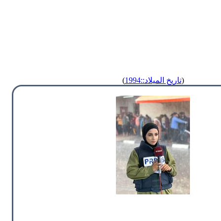
(
تاريخ الميلاد::1994
)