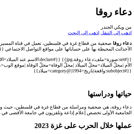
دعاء روقا
من ويكي الجندر
اذهب إلى التنقل
اذهب إلى البحث
دعاء روقا
صحفية من قطاع غزة في فلسطين، تعمل في قناة المسيرة الل
الأحداثث المحيطة بها على حساباتها على مواقع التواصل الاجتماعي {{#arraymap:فلسطين|،|x|| 
{{#set:صورة=ملف:دعاء روقة.{#declare
الأم |محلّ الميلاد=محلّ الميلاد |محلّ الوفاة=محلّ الوفاة |موقع ا
{{#subobject:واقعة|تاريخ=1994|@category=ميلاد}}
حياتها ودراستها
الجامعية الأولى تخصص إعلام إذاعة وتلفزيون في جامعة الأقصى في غزة
عملها خلال الحرب على غزة 2023