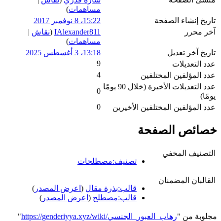
مساهمات
)
تاريخ إنشاء الصفحة
15:22، 8 نوفمبر 2017
آخر محرر
IAlexander811
(
نقاش
|
مساهمات
)
تاريخ آخر تعديل
13:18، 3 أغسطس 2025
9
عدد التعديلات
4
عدد المؤلفين المختلفين
عدد التعديلات الأخيرة (خلال 90 يومًا
0
يومًا)
0
عدد المؤلفين المختلفين الأخيرين
خصائص الصفحة
التصنيف المخفي
تصنيف:مصطلحات
القالبان المضمنان
قالب:بذرة مقال
(
اعرض المصدر
)
قالب:مصطلح
(
اعرض المصدر
)
مجلوبة من "
https://genderiyya.xyz/wiki/رهاب_العبور_الجنسي
"